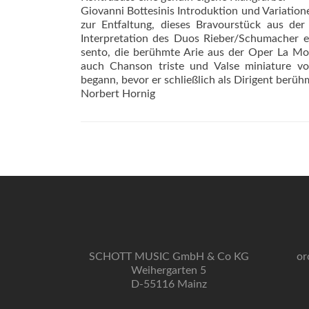
Giovanni Bottesinis Introduktion und Variatio
zur Entfaltung, dieses Bravourstück aus der 
Interpretation des Duos Rieber/Schumacher ei
sento, die berühmte Arie aus der Oper La Mo
auch Chanson triste und Valse miniature vo
begann, bevor er schließlich als Dirigent berüh
Norbert Hornig
SCHOTT MUSIC GmbH & Co KG
or
Weihergarten 5
D-55116 Mainz