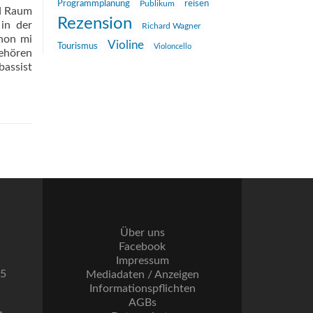
reisen
Programmplanung
Publikum
nd Raum
Rezension
 in der
Richard Wagner
 non mi
Violine
Tourismus
Violoncello
gehören
assist
Über uns
Facebook
Impressum
55
Mediadaten / Anzeigen
Informationspflichten
AGBs