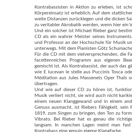
Kontrabassisten in Aktion zu erleben, ist sc
Körpereinsatz ist erheblich. Auf dem stattli
weite Distanzen zurücklegen und die dicken Sa
zu veritabler Akrobatik werden, wenn hier ein 
Und ein solcher ist Michael Rieber ganz bestim
CD als ein wahrer Meister seines Instruments.
und Professor an der Hochschule für Musik un
unterwegs. Mit dem Pianisten Götz Schumacher v
Für die CD mit dem vielversprechenden, die Fan
facettenreiches Programm aus eigenen Bear
gemischt ist. Als Kontrabassist, der auch das 
wie E lucevan le stelle aus Puccinis Tosca o
Méditation aus Jules Massenets Oper Thaïs 
übertragen.
Und wie auf dieser CD zu hören ist, funktion
Musik verliert nicht, sie wird auch nicht kari
einem neuen Klanggewand und in einem ande
Genuss ausmacht, ist Riebers Fähigkeit, sein
1819, zum Singen zu bringen, den Ton zu form
Vibrato. Bei Rieber hat es genau die richti
langsam. In manchen Lagen meint man fast 
Kontrabass eine genuin eigene Klangfarbe.