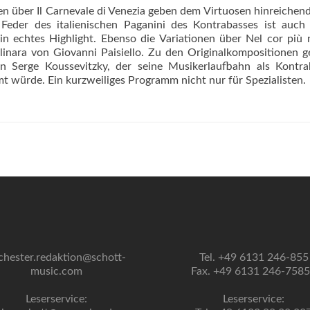
nen über Il Carnevale di Venezia geben dem Virtuosen hinreiche
Feder des italienischen Paganini des Kontrabasses ist auch
n echtes Highlight. Ebenso die Variationen über Nel cor più
linara von Giovanni Paisiello. Zu den Originalkompositionen 
n Serge Koussevitzky, der seine Musikerlaufbahn als Kontrab
mt würde. Ein kurzweiliges Programm nicht nur für Spezialisten.
chester.redaktion@schott-
Tel. +49 6131 246-855
music.com
Fax. +49 6131 246-758
Leserservice:
Leserservice: