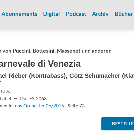
Zum
Inhalt
Abonnements
Digital
Podcast
Archiv
Bücher
springen
von Puccini, Bottesini, Massenet und anderen
Carnevale di Venezia
el Rieber (Kontrabass), Götz Schumacher (Kla
: CDs
/Label: Es-Dur ES 2063
nen in:
das Orchester 06/2016
, Seite 73
BESTELL