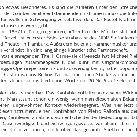
hon etwas Besonderes. Es sind die Athleten unter den Streiche
chen, der Gambenfamilie entstammenden Instrument muss die lin
iten wollen in Schwingung versetzt werden. Das kostet Kraft u
Virtuose ans Werk geht.
mt. 1967 in Tübingen geboren, präsentiert der Musiker sich auf
 Derzeit ist er erster Solo-Kontrabassist des NDR Sinfonieorc
d Theater in Hamburg. Außerdem ist er als Kammermusiker und
erbindet ihn eine langjährige künstle­rische Partnerschaft.
tasie anregenden Titel Il Carnevale di Venezia hat Michael Rie
beitungen zusammengestellt, das bunt mit Originalkomposi
gängige Opernrepertoire in- und auswendig kennt, hat er populär
der Casta diva aus Bellinis Norma, aber auch Stücke wie die b
oder Mendelssohns Lied ohne Worte op. 30 Nr. 9 auf sein Ins
iert das wunderbar. Das Kantable entfaltet ganz seine Wirku
kiert. Man staunt schon ein wenig, wenn man diesen alten Bekann
ren, ungewohnten Kontext wiederbegegnet. Was hier letztli
 Rieseninstrument, einen Kontrabass von Pietro Pallotta aus d
en, Kantilenen zu atmen. Von entscheidender Bedeutung ist da
ge Geschwindigkeit und Schwingungsweite, vor allem ist es n
ein Cello zu hören, doch über das gesamte Spektrum besit