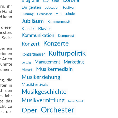
Corona
Biografie
CD
Chor
rn, ihr
Dirigenten
education
Festival
ke Hand
Hochschule
Führung
Gesundheit
nd kann
Jubiläum
Kammermusik
 dieser
Klassik
Klavier
hesters
Kommunikation
Komponist
 Solist
Konzerte
Konzert
ber ein
Kulturpolitik
tionen
Konzerthäuser
e Arien
Management
Marketing
Leipzig
erühmte
Musikermedizin
trument
Mozart
Musikerziehung
ng, die
Musikfestivals
ten in
ch den
Musikgeschichte
em Jahr
Musikvermittlung
bei das
Neue Musik
icht zu
Orchester
Oper
zt der