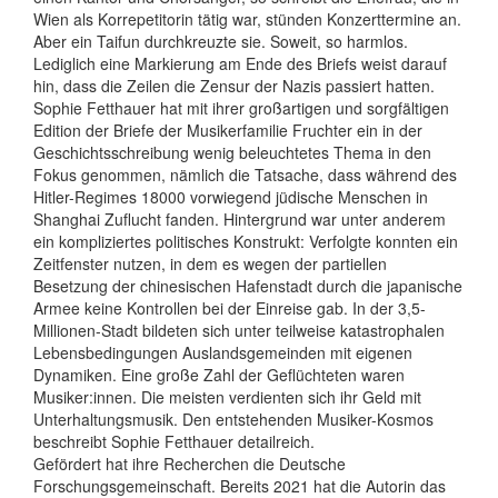
Wien als Korrepetitorin tätig war, stünden Konzerttermine an.
Aber ein Taifun durchkreuzte sie. Soweit, so harmlos.
Lediglich eine Markierung am Ende des Briefs weist darauf
hin, dass die Zeilen die Zensur der Nazis passiert hatten.
Sophie Fetthauer hat mit ihrer großartigen und sorgfältigen
Edition der Briefe der Musikerfamilie Fruchter ein in der
Geschichtsschreibung wenig beleuchtetes Thema in den
Fokus genommen, nämlich die Tatsache, dass während des
Hitler-Regimes 18000 vorwiegend jüdische Menschen in
Shanghai Zuflucht fanden. Hintergrund war unter anderem
ein kompliziertes politisches Konstrukt: Verfolgte konnten ein
Zeitfenster nutzen, in dem es wegen der partiellen
Besetzung der chinesischen Hafenstadt durch die japanische
Armee keine Kontrollen bei der Einreise gab. In der 3,5-
Millionen-Stadt bildeten sich unter teilweise katastrophalen
Lebensbedingungen Auslands­gemeinden mit eigenen
Dynamiken. Eine große Zahl der Geflüchteten waren
Musiker:innen. Die meisten verdienten sich ihr Geld mit
Unterhaltungsmusik. Den entstehenden Musiker-Kosmos
beschreibt Sophie Fetthauer detailreich.
Gefördert hat ihre Recherchen die Deutsche
Forschungsgemeinschaft. Bereits 2021 hat die Autorin das