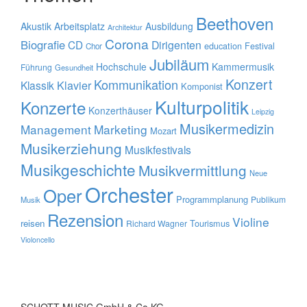
Beethoven
Akustik
Arbeitsplatz
Ausbildung
Architektur
Corona
Biografie
CD
Dirigenten
education
Festival
Chor
Jubiläum
Hochschule
Kammermusik
Führung
Gesundheit
Konzert
Kommunikation
Klavier
Klassik
Komponist
Kulturpolitik
Konzerte
Konzerthäuser
Leipzig
Musikermedizin
Management
Marketing
Mozart
Musikerziehung
Musikfestivals
Musikgeschichte
Musikvermittlung
Neue
Orchester
Oper
Programmplanung
Publikum
Musik
Rezension
Violine
reisen
Tourismus
Richard Wagner
Violoncello