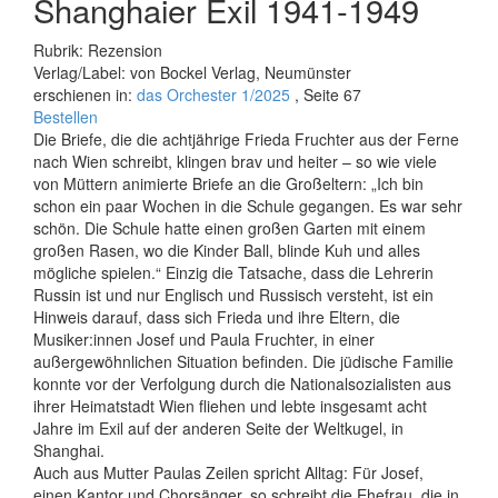
Shanghaier Exil 1941-1949
Rubrik: Rezension
Verlag/Label: von Bockel Verlag, Neumünster
erschienen in:
das Orchester 1/2025
, Seite 67
Bestellen
Die Briefe, die die achtjährige Frieda Fruchter aus der Ferne
nach Wien schreibt, klingen brav und heiter – so wie viele
von Müttern animierte Briefe an die Großeltern: „Ich bin
schon ein paar Wochen in die Schule gegangen. Es war sehr
schön. Die Schule hatte einen großen Garten mit einem
großen Rasen, wo die Kinder Ball, blinde Kuh und alles
mögliche spielen.“ Einzig die Tatsache, dass die Lehrerin
Russin ist und nur Englisch und Russisch versteht, ist ein
Hinweis darauf, dass sich Frieda und ihre Eltern, die
Musiker:innen Josef und Paula Fruchter, in einer
außergewöhnlichen Situation befinden. Die jüdische Familie
konnte vor der Verfolgung durch die Nationalsozialisten aus
ihrer Heimatstadt Wien fliehen und lebte insgesamt acht
Jahre im Exil auf der anderen Seite der Weltkugel, in
Shanghai.
Auch aus Mutter Paulas Zeilen spricht Alltag: Für Josef,
einen Kantor und Chorsänger, so schreibt die Ehefrau, die in