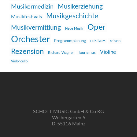
Musikerziehung
Musikermedizin
Musikgeschichte
Musikfestivals
Oper
Musikvermittlung
Neue Musik
Orchester
reisen
Programmplanung
Publikum
Rezension
Violine
Richard Wagner
Tourismus
Violoncello
SCHOTT MUSIC GmbH & Co KG
Weihergarten 5
D-55116 Mainz