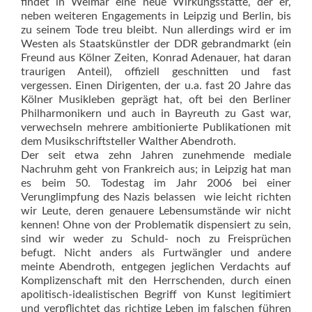
findet in Weimar eine neue Wirkungsstätte, der er,
neben weiteren Engagements in Leipzig und Berlin, bis
zu seinem Tode treu bleibt. Nun allerdings wird er im
Westen als Staatskünstler der DDR gebrandmarkt (ein
Freund aus Kölner Zeiten, Konrad Adenauer, hat daran
traurigen Anteil), offiziell geschnitten und fast
vergessen. Einen Dirigenten, der u.a. fast 20 Jahre das
Kölner Musikleben geprägt hat, oft bei den Berliner
Philharmonikern und auch in Bayreuth zu Gast war,
verwechseln mehrere ambitionierte Publikationen mit
dem Musikschriftsteller Walther Abendroth.
Der seit etwa zehn Jahren zunehmende mediale
Nachruhm geht von Frankreich aus; in Leipzig hat man
es beim 50. Todestag im Jahr 2006 bei einer
Verunglimpfung des Nazis belassen  wie leicht richten
wir Leute, deren genauere Lebensumstände wir nicht
kennen! Ohne von der Problematik dispensiert zu sein,
sind wir weder zu Schuld- noch zu Freisprüchen
befugt. Nicht anders als Furtwängler und andere
meinte Abendroth, entgegen jeglichen Verdachts auf
Komplizenschaft mit den Herrschenden, durch einen
apolitisch-idealistischen Begriff von Kunst legitimiert
und verpflichtet das richtige Leben im falschen führen