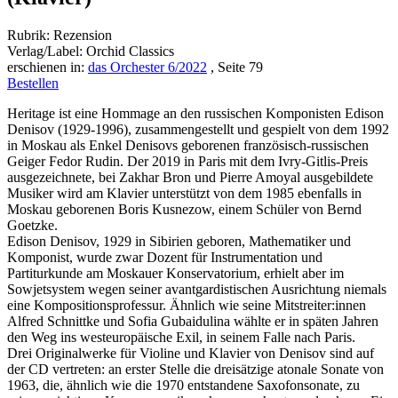
Rubrik: Rezension
Verlag/Label: Orchid Classics
erschienen in:
das Orchester 6/2022
, Seite 79
Bestellen
Heritage ist eine Hommage an den russischen Komponisten Edison
Denisov (1929-1996), zusammengestellt und gespielt von dem 1992
in Moskau als Enkel Denisovs geborenen französisch-russischen
Geiger Fedor Rudin. Der 2019 in Paris mit dem Ivry-Gitlis-Preis
ausgezeichnete, bei Zakhar Bron und Pierre Amoyal ausgebildete
Musiker wird am Klavier unterstützt von dem 1985 ebenfalls in
Moskau geborenen Boris Kusnezow, einem Schüler von Bernd
Goetzke.
Edison Denisov, 1929 in Sibirien geboren, Mathematiker und
Komponist, wurde zwar Dozent für Instrumentation und
Partiturkunde am Moskauer Konservatorium, erhielt aber im
Sowjetsystem wegen seiner avantgardistischen Ausrichtung niemals
eine Kompositionsprofessur. Ähnlich wie seine Mitstreiter:innen
Alfred Schnittke und Sofia Gubaidulina wählte er in späten Jahren
den Weg ins westeuropäische Exil, in seinem Falle nach Paris.
Drei Originalwerke für Violine und Klavier von Denisov sind auf
der CD vertreten: an erster Stelle die dreisätzige atonale Sonate von
1963, die, ähnlich wie die 1970 entstandene Saxofonsonate, zu