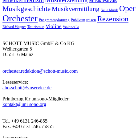
Musikfestivals
Oper
Musikgeschichte
Musikvermittlung
Neue Musik
Orchester
Rezension
reisen
Programmplanung
Publikum
Violine
Richard Wagner
Tourismus
Violoncello
SCHOTT MUSIC GmbH & Co KG
Weihergarten 5
D-55116 Mainz
orchester.redaktion@schott-music.com
Leserservice:
abo-schott@vuservice.de
Printbezug für unisono-Mitglieder:
kontakt@uni-sono.org
Tel. +49 6131 246-855
Fax. +49 6131 246-75855
Leserservice: