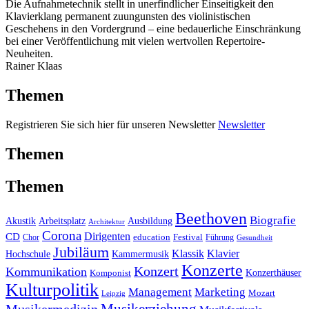
Die Aufnahmetechnik stellt in unerfindlicher Einseitigkeit den
Klavierklang permanent zuungunsten des violinistischen
Geschehens in den Vordergrund – eine bedauerliche Einschränkung
bei einer Veröffentlichung mit vielen wertvollen Repertoire-
Neuheiten.
Rainer Klaas
Themen
Registrieren Sie sich hier für unseren Newsletter
Newsletter
Themen
Themen
Beethoven
Biografie
Akustik
Arbeitsplatz
Ausbildung
Architektur
Corona
CD
Dirigenten
education
Festival
Führung
Chor
Gesundheit
Jubiläum
Klassik
Klavier
Kammermusik
Hochschule
Konzerte
Konzert
Kommunikation
Konzerthäuser
Komponist
Kulturpolitik
Management
Marketing
Mozart
Leipzig
Musikerziehung
Musikermedizin