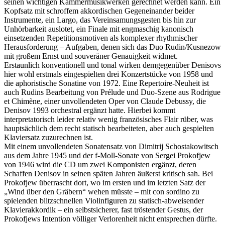
seinen wichtigen Kammermusikwerken gerechnet werden kann. Ein
Kopfsatz mit schroffem akkordischen Gegeneinander beider
Instrumente, ein Largo, das Vereinsamungsgesten bis hin zur
Unhörbarkeit auslotet, ein Finale mit engmaschig kanonisch
einsetzenden Repetitionsmotiven als komplexer rhythmischer
Herausforderung – Aufgaben, denen sich das Duo Rudin/Kusnezow
mit großem Ernst und souveräner Genauigkeit widmet.
Erstaunlich konventionell und tonal wirken demgegenüber Denisovs
hier wohl erstmals eingespielten drei Konzertstücke von 1958 und
die aphoristische Sonatine von 1972. Eine Repertoire-Neuheit ist
auch Rudins Bearbeitung von Prélude und Duo-Szene aus Rodrigue
et Chimène, einer unvollendeten Oper von Claude Debussy, die
Denisov 1993 orchestral ergänzt hatte. Hierbei kommt
interpretatorisch leider relativ wenig französisches Flair rüber, was
hauptsächlich dem recht statisch bearbeiteten, aber auch gespielten
Klaviersatz zuzurechnen ist.
Mit einem unvollendeten Sonatensatz von Dimitrij Schostakowitsch
aus dem Jahre 1945 und der f-Moll-Sonate von Sergei Prokofjew
von 1946 wird die CD um zwei Komponisten ergänzt, deren
Schaffen Denisov in seinen späten Jahren äußerst kritisch sah. Bei
Prokofjew überrascht dort, wo im ersten und im letzten Satz der
„Wind über den Gräbern“ wehen müsste – mit con sordino zu
spielenden blitzschnellen Violinfiguren zu statisch-abweisender
Klavierakkordik – ein selbstsicherer, fast tröstender Gestus, der
Prokofjews Intention völliger Verlorenheit nicht entsprechen dürfte.