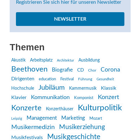
Registrieren Sie sich hier für unseren Newsletter
NEWSLETTER
Themen
Akustik
Arbeitsplatz
Ausbildung
Architektur
Beethoven
Corona
Biografie
CD
Chor
Dirigenten
education
Festival
Führung
Gesundheit
Jubiläum
Klassik
Hochschule
Kammermusik
Konzert
Kommunikation
Klavier
Komponist
Kulturpolitik
Konzerte
Konzerthäuser
Management
Marketing
Mozart
Leipzig
Musikerziehung
Musikermedizin
Musikgeschichte
Musikfestivals