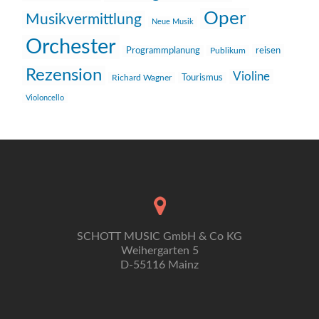
Oper
Musikvermittlung
Neue Musik
Orchester
reisen
Programmplanung
Publikum
Rezension
Violine
Richard Wagner
Tourismus
Violoncello
SCHOTT MUSIC GmbH & Co KG
Weihergarten 5
D-55116 Mainz