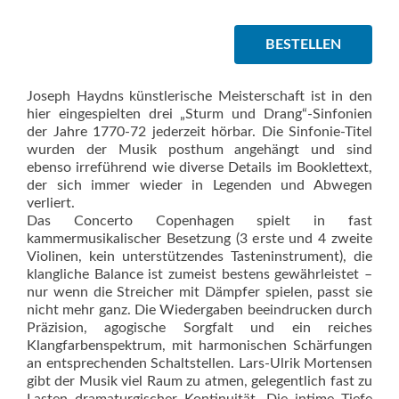
BESTELLEN
Joseph Haydns künstlerische Meisterschaft ist in den
hier eingespielten drei „Sturm und Drang“-Sinfonien
der Jahre 1770-72 jederzeit hörbar. Die Sinfonie-Titel
wurden der Musik posthum angehängt und sind
ebenso irreführend wie diverse Details im Booklettext,
der sich immer wieder in Legenden und Abwegen
verliert.
Das Concerto Copenhagen spielt in fast
kammermusikalischer Besetzung (3 erste und 4 zweite
Violinen, kein unterstützendes Tasteninstrument), die
klangliche Balance ist zumeist bestens gewährleistet –
nur wenn die Streicher mit Dämpfer spielen, passt sie
nicht mehr ganz. Die Wiedergaben beeindrucken durch
Präzision, agogische Sorgfalt und ein reiches
Klangfarbenspektrum, mit harmonischen Schärfungen
an entsprechenden Schaltstellen. Lars-Ulrik Mortensen
gibt der Musik viel Raum zu atmen, gelegentlich fast zu
Lasten dramaturgischer Kontinuität. Die intime Tiefe