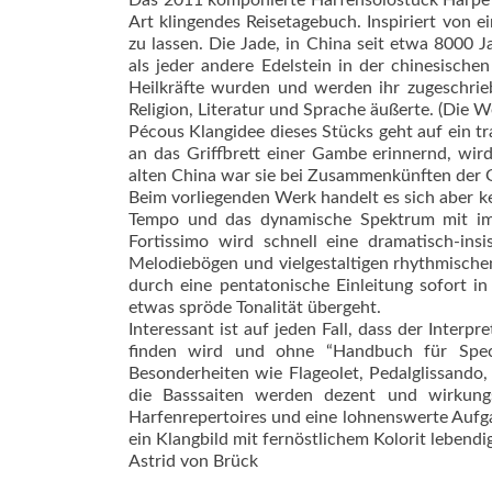
Das 2011 komponierte Harfensolostück Harpe d
Art klingendes Reisetagebuch. Inspiriert von e
zu lassen. Die Jade, in China seit etwa 8000 
als jeder andere Edelstein in der chinesisch
Heilkräfte wurden und werden ihr zugeschriebe
Religion, Literatur und Sprache äußerte. (Die W
Pécous Klangidee dieses Stücks geht auf ein tr
an das Griffbrett einer Gambe erinnernd, wird 
alten China war sie bei Zusammenkünften der G
Beim vorliegenden Werk handelt es sich aber 
Tempo und das dynamische Spektrum mit im
Fortissimo wird schnell eine dramatisch-insi
Melodiebögen und vielgestaltigen rhythmische
durch eine pentatonische Einleitung sofort in 
etwas spröde Tonalität übergeht.
Interessant ist auf jeden Fall, dass der Inter
finden wird und ohne “Handbuch für Specia
Besonderheiten wie Flageolet, Pedalglissando,
die Basssaiten werden dezent und wirkungsv
Harfenrepertoires und eine lohnenswerte Aufgab
ein Klangbild mit fernöstlichem Kolorit lebend
Astrid von Brück