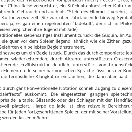
e jade des französischen Komponisten Thierry Pécou (*1965) i
iner China-Reise versucht er, ein Stück altchinesischer Kultur a
Jahren in Gebrauch und auch als “Stein des Himmels” verehrt, i
en Kultur verwurzelt. Sie war über Jahrtausende hinweg Symbol
n, ja, es gab einen regelrechten “Jadekult”, der sich in Philo
eisen verglichen ihre Tugend mit Jade).
aditionelles siebensaitiges Instrument zurück: die Guquin. Im A
sie quer vor dem Spieler liegend, ähnlich wie die Zither, gezu
elehrten ein beliebtes Begleitinstrument.
keineswegs um ein Begleitstück. Durch das durchkomponierte le
mer wiederkehrenden, durch Akzente unterstützten Crescen
stierende Erzählstruktur deutlich, unterstützt von bruchstüc
n Elementen. In seiner harmonischen Sprache lässt uns der Ko
die fernöstliche Klangkultur eintauchen, die dann aber bald in
pret durch ganz konventionelle Notation schnell Zugang zu diese
leffects” auskommt. Die eingesetzten gängigen spieltechn
 près de la table, Glissando oder das Schlagen mit der Handflä
oll platziert. Harpe de jade ist eine reizvolle Bereicheru
e für jeden fortgeschrittenen Spieler, der mit seiner Vorstellun
ig werden lassen möchte.