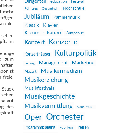
st eine
Dirigenten
education
Festival
ufleben
Hochschule
Führung
Gesundheit
st mehr
Jubiläum
träger,
Kammermusik
sophie,
Klassik
Klavier
Kommunikation
Komponist
ussehen
Konzerte
pft. Im
Konzert
Kulturpolitik
bendige
Konzerthäuser
di zum
Management
Marketing
Leipzig
khaften
Musikermedizin
mponist
Mozart
 freie,
Musikerziehung
Musikfestivals
m Stück
ischen
Musikgeschichte
che auf
Musikvermittlung
ng des
Neue Musik
gskraft
Orchester
Oper
reisen
Programmplanung
Publikum