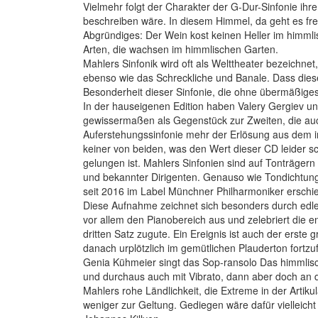
Vielmehr folgt der Charakter der G-Dur-Sinfonie i
beschreiben wäre. In diesem Himmel, da geht es freud
Abgründiges: Der Wein kost keinen Heller im himmlisc
Arten, die wachsen im himmlischen Garten.
Mahlers Sinfonik wird oft als Welttheater bezeichnet
ebenso wie das Schreckliche und Banale. Dass diese
Besonderheit dieser Sinfonie, die ohne übermäßige
In der hauseigenen Edition haben Valery Gergiev un
gewissermaßen als Gegenstück zur Zweiten, die 
Auferstehungssinfonie mehr der Erlösung aus dem 
keiner von beiden, was den Wert dieser CD leider s
gelungen ist. Mahlers Sinfonien sind auf Tonträger
und bekannter Dirigenten. Genauso wie Tondichtung
seit 2016 im Label Münchner Philharmoniker erschi
Diese Aufnahme zeichnet sich besonders durch edlen
vor allem den Pianobereich aus und zelebriert die
dritten Satz zugute. Ein Ereignis ist auch der erst
danach urplötzlich im gemütlichen Plauderton fortzu
Genia Kühmeier singt das Sop-ransolo Das himmlis
und durchaus auch mit Vibrato, dann aber doch an den
Mahlers rohe Ländlichkeit, die Extreme in der Artik
weniger zur Geltung. Gediegen wäre dafür vielleich