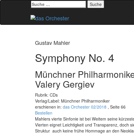
Suche
nach:
Zum
Inhalt
springen
Gustav Mahler
Symphony No. 4
Münchner Philharmoniker
Valery Gergiev
Rubrik: CDs
Verlag/Label: Münchner Philharmoniker
erschienen in:
das Orchester 02/2018
, Seite 66
Bestellen
Mahlers vierte Sinfonie ist bei Weitem seine kürzeste
Vierten eignet Leichtigkeit und Transparenz, doch sie
Struktur  auch keine frühe Hommage an den Neoklas