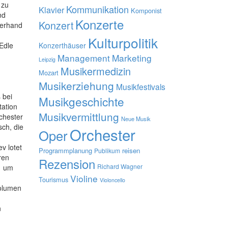
 zu
Kommunikation
Klavier
Komponist
nd
Konzerte
Konzert
llerhand
Kulturpolitik
 Edle
Konzerthäuser
Management
Marketing
Leipzig
Musikermedizin
Mozart
Musikerziehung
Musikfestivals
 bei
Musikgeschichte
tation
Musikvermittlung
chester
Neue Musik
ch, die
Orchester
Oper
v lotet
Programmplanung
reisen
Publikum
ren
Rezension
Richard Wagner
  um
Violine
Tourismus
Violoncello
Volumen
n