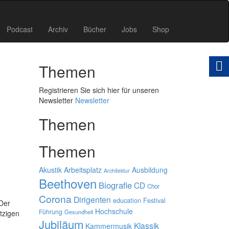
Podcast
Archiv
Bücher
Jobs
Shop
Themen
Registrieren Sie sich hier für unseren
Newsletter
Newsletter
Themen
Themen
Akustik
Arbeitsplatz
Ausbildung
Architektur
Beethoven
Biografie
CD
Chor
Corona
Dirigenten
education
Festival
 Der
Hochschule
Führung
Gesundheit
ätzigen
Jubiläum
Klassik
Kammermusik