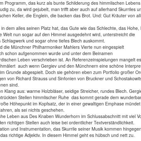
hrem Programm, das kurz als bunte Schilderung des himmlischen Lebens
ig zu, da wird gejubelt, man trifft aber auch auf allerhand Skurriles u
hen Keller, die Englein, die backen das Brot. Und: Gut Kräuter von a
, in dem alles seinen Platz hat, das Gute wie das Schlechte, das Hohe,
 Welt nun sogar auf den Himmel ausgedehnt wird, unterstreicht die
s Schlagwerk und sogar ohne tiefes Blech auskommt.
d die Münchner Philharmoniker Mahlers Vierte nun eingespielt 
auch schon aufgenommen wurde und unter dem Beinamen
irdischen Leben verschrieben ist. An Referenzeinspielungen mangelt es
chmälert  auch wenn Gergiev und den Münchnern eine schöne Interpre
n im Grunde abgespielt. Doch sie gehören eben zum Portfolio großer Or
en von Richard Strauss und Sinfonien von Bruckner und Schostakowits
enen sind.
 Klang aus: warme Holzbläser, seidige Streicher, rundes Blech. Gergie
 entrückten Stellen himmlischer Ruhe  das kommt gerade dem wunderba
e große Höhepunkt im Kopfsatz, der in einer gewaltigen Emphase mündet
fahren, als sei nichts geschehen.
che Leben aus Des Knaben Wunderhorn im Schlussabschnitt mit viel 
 richtigen Stellen auch leise bei ordentlicher Textverständlichkeit.
ulation und Instrumentation, das Skurrile seiner Musik kommen hingege
t das richtige Adjektiv. In diesem Himmel geht es hübsch und nett zu.