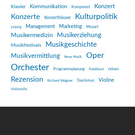
Konzert
Kommunikation
Klavier
Komponist
Kulturpolitik
Konzerte
Konzerthäuser
Management
Marketing
Mozart
Leipzig
Musikerziehung
Musikermedizin
Musikgeschichte
Musikfestivals
Oper
Musikvermittlung
Neue Musik
Orchester
reisen
Programmplanung
Publikum
Rezension
Violine
Richard Wagner
Tourismus
Violoncello