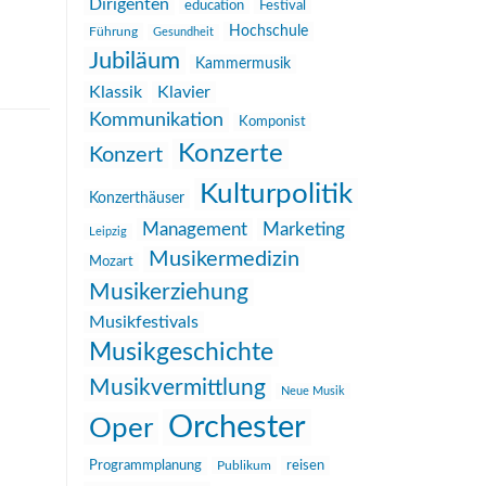
Dirigenten
education
Festival
Hochschule
Führung
Gesundheit
Jubiläum
Kammermusik
Klassik
Klavier
Kommunikation
Komponist
Konzerte
Konzert
Kulturpolitik
Konzerthäuser
Management
Marketing
Leipzig
Musikermedizin
Mozart
Musikerziehung
Musikfestivals
Musikgeschichte
Musikvermittlung
Neue Musik
Orchester
Oper
reisen
Programmplanung
Publikum