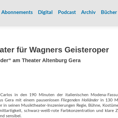
Zum
Inhalt
Abonnements
Digital
Podcast
Archiv
Bücher
springen
ater für Wagners Geisteroper
nder“ am Theater Altenburg Gera
 Carlos in den 190 Minuten der italienischen Modena-Fass
aus Gera mit einem pausenlosen
Fliegenden Holländer
in 130 M
r in seinen Musiktheater-Inszenierungen Regie, Bühne, Kostüme
nittartigkeit, schwarz-weiß-rote Farbkonzent­ration und klare 
nd sensibel.