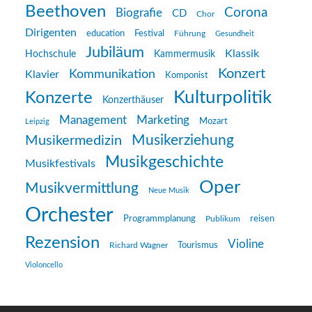
Beethoven
Corona
Biografie
CD
Chor
Dirigenten
education
Festival
Führung
Gesundheit
Jubiläum
Klassik
Hochschule
Kammermusik
Konzert
Kommunikation
Klavier
Komponist
Kulturpolitik
Konzerte
Konzerthäuser
Management
Marketing
Mozart
Leipzig
Musikerziehung
Musikermedizin
Musikgeschichte
Musikfestivals
Oper
Musikvermittlung
Neue Musik
Orchester
reisen
Programmplanung
Publikum
Rezension
Violine
Richard Wagner
Tourismus
Violoncello