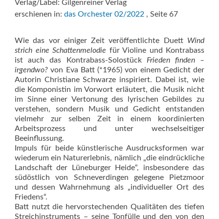
Verlag/Label: Gilgenreiner Verlag
erschienen in:
das Orchester 02/2022
, Seite 67
Wie das vor einiger Zeit veröffentlichte Duett
Wind
strich eine Schattenmelodie
für Violine und Kontrabass
ist auch das Kontrabass-Solostück
Frieden finden –
irgendwo?
von Eva Batt (*1965) von einem Gedicht der
Autorin Christiane Schwarze inspiriert. Dabei ist, wie
die Komponistin im Vorwort erläutert, die Musik nicht
im Sinne einer Vertonung des lyrischen Gebildes zu
verstehen, sondern Musik und Gedicht entstanden
vielmehr zur selben Zeit in einem koordinierten
Arbeitsprozess und unter wechselseitiger
Beeinflussung.
Impuls für beide künstlerische Ausdrucksformen war
wiederum ein Naturerlebnis, nämlich „die eindrückliche
Landschaft der Lüneburger Heide“, insbesondere das
südöstlich von Schneverdingen gelegene Pietzmoor
und dessen Wahrnehmung als „individueller Ort des
Friedens“.
Batt nutzt die hervorstechenden Qualitäten des tiefen
Streichinstruments – seine Tonfülle und den von den