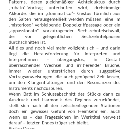
Patterns, deren gleichmäßiger Achtelduktus durch
„rubato“-Vortrag unterlaufen wird, dreistimmige
Akkorde, die im „drammatico“- Gestus förmlich aus
den Saiten herausgemeißelt werden müssen, eine im
„misterioso“ verbleibende Doppelgriffpassage oder ein
„appassionato“ vorzutragender Sech-zehntelschwall,
der von gelegentlichen Sechzehntelpausen
durchschnitten ist.
All dies und noch viel mehr vollzieht sich – und darin
liegt die Herausforderung für Interpreten und
Interpretinnen – übergangslos, in Gestalt
überraschender Wechsel und irritierender Brüche,
immer wieder unterstrichen durch suggestive
Vortragsanweisungen, die auch genügend Zeit lassen,
um den Klangentfaltungen und den Resonanzen des
Instruments nachzuspüren.
Wenn Batt im Schlussabschnitt des Stücks dann zu
Ausdruck und Harmonik des Beginns zurückfindet,
stellt sich nach all den zwischenliegenden Stationen
doch ein gewisses Gefühl von Heimkehr ein, auch
wenn es – das Fragezeichen im Werktitel verweist
darauf – letzten Endes trügerisch bleibt.
Stefan Drees