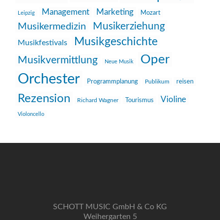
Management
Marketing
Mozart
Leipzig
Musikerziehung
Musikermedizin
Musikgeschichte
Musikfestivals
Oper
Musikvermittlung
Neue Musik
Orchester
reisen
Programmplanung
Publikum
Rezension
Violine
Richard Wagner
Tourismus
Violoncello
SCHOTT MUSIC GmbH & Co KG
Weihergarten 5