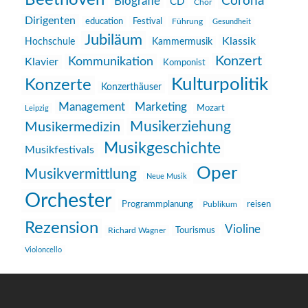
Beethoven
Corona
Biografie
CD
Chor
Dirigenten
education
Festival
Führung
Gesundheit
Jubiläum
Klassik
Hochschule
Kammermusik
Konzert
Kommunikation
Klavier
Komponist
Kulturpolitik
Konzerte
Konzerthäuser
Management
Marketing
Mozart
Leipzig
Musikerziehung
Musikermedizin
Musikgeschichte
Musikfestivals
Oper
Musikvermittlung
Neue Musik
Orchester
reisen
Programmplanung
Publikum
Rezension
Violine
Richard Wagner
Tourismus
Violoncello