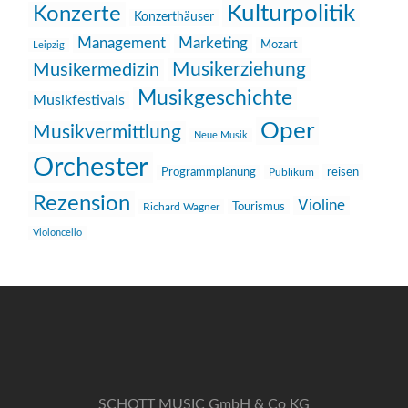
Kulturpolitik
Konzerte
Konzerthäuser
Management
Marketing
Mozart
Leipzig
Musikerziehung
Musikermedizin
Musikgeschichte
Musikfestivals
Oper
Musikvermittlung
Neue Musik
Orchester
reisen
Programmplanung
Publikum
Rezension
Violine
Richard Wagner
Tourismus
Violoncello
SCHOTT MUSIC GmbH & Co KG