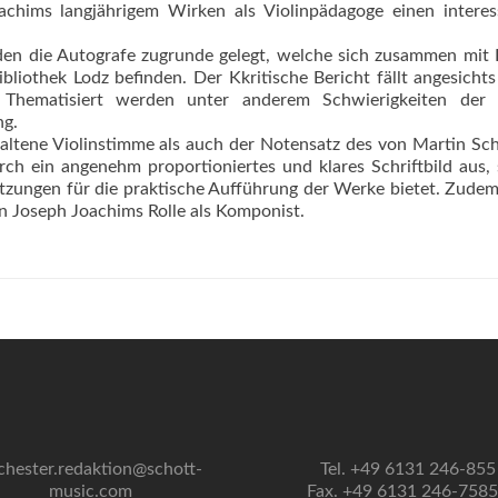
hims langjährigem Wirken als Violinpädagoge einen interes
den die Autografe zugrunde gelegt, welche sich zusammen mit 
bliothek Lodz befinden. Der Kkritische Bericht fällt angesichts
 Thematisiert werden unter anderem Schwierigkeiten der L
ng.
altene Violinstimme als auch der Notensatz des von Martin Sc
rch ein angenehm proportioniertes und klares Schriftbild aus,
tzungen für die praktische Aufführung der Werke bietet. Zudem 
on Joseph Joachims Rolle als Komponist.
chester.redaktion@schott-
Tel. +49 6131 246-855
music.com
Fax. +49 6131 246-758