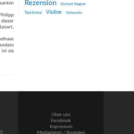
Rezension
santen
Richard Wagner
Violine
Tourismus
Violoncello
Philipp
 dieser
esart,
helhaas
 sodass
ist sie
Über uns
Facebook
Impressum
55
Mediadaten / Anzeigen