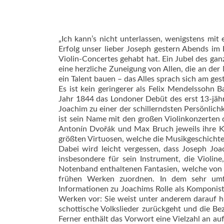
„Ich kann’s nicht unterlassen, wenigstens mit
Erfolg unser lieber Joseph gestern Abends im
Violin-Concertes gehabt hat. Ein Jubel des ga
eine herzliche Zuneigung von Allen, die an der
ein Talent bauen – das Alles sprach sich am ges
Es ist kein geringerer als Felix Mendelssohn 
Jahr 1844 das Londoner Debüt des erst 13-jäh
Joachim zu einer der schillerndsten Persönlic
ist sein Name mit den großen Violinkonzerten
Antonín Dvořák und Max Bruch jeweils ihre Kon
größten Virtuosen, welche die Musikgeschichte
Dabei wird leicht vergessen, dass Joseph Jo
insbesondere für sein Instrument, die Violin
Notenband enthaltenen Fantasien, welche von 
frühen Werken zuordnen. In dem sehr umfa
Informationen zu Joachims Rolle als Komponist,
Werken vor: Sie weist unter anderem darauf hin
schottische Volkslieder zurückgeht und die B
Ferner enthält das Vorwort eine Vielzahl an a