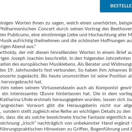
BESTELL
 einigen Worten Ihnen zu sagen, welch einen unerhörten, beispi
 Philharmonischen Concert durch seinen Vortrag des Beethove
nzen Publicums, eine einstimmige Liebe und Hochachtung aller M
 Musik aufrichtig theilnehmen und die schöns­ten Hoffnungen au
trigen Abend aus.“
Bartholdy, der mit diesen hinreißenden Worten in einem Brief 
rigen Joseph Joachim beschreibt. In den folgenden Jahrzehnte
hkeiten des europäischen Musiklebens. Als Berater und Widmung
 des 19. Jahrhunderts fest verbunden. So haben ihm Johannes 
zerte zugedacht. Bis heute unumstritten ist seine Position al
 hervorgebracht hat.
achim neben seinem Virtuosendasein auch als Komponist gewi
e, ein interessantes Œuvre hinterlassen hat. Die in dem vorli
Katharina Uhde erstmals herausgegeben wurden, lassen sich J
ngreichen Vorwort gibt die Herausgeberin nicht nur allg
 sondern stellt zugleich eine Reihe an wichtigen Details zu den
, dass die als solche bezeichnete Irische Fantasie eigentlich a
ezeichnung „irisch“ nachträglich von unbekannter Hand ergänzt
ufführungspraktischen Hinweisen zu Griffen, Bogenführung und 