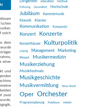
Dirigenten
education
Festival
EN
Hochschule
Führung
Gesundheit
Jubiläum
Kammermusik
ellosen
Klassik
Klavier
n’schen
Kommunikation
Komponist
usiker,
f solch
Konzerte
Konzert
Kulturpolitik
aus dem
Konzerthäuser
n wurde
Management
Marketing
Leipzig
sträger
Musikermedizin
Brahms,
Mozart
s einer
Musikerziehung
Musikfestivals
rkt und
egenden
Musikgeschichte
oachims
Musikvermittlung
emeine
Neue Musik
 beiden
Orchester
Oper
uf zwei
 wurde.
reisen
Programmplanung
Publikum
Agogik,