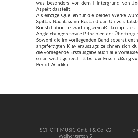
was besonders vor dem Hintergrund von Joac
Aspekt darstellt.
Als einzige Quellen für die beiden Werke wur
Spittas Nachlass im Bestand der Universitätsbi
Konstellation erwartungsgemäß knapp aus.
Angleichungen sowie Prinzipien der Übertragu
Sowohl die im vorliegenden Band separat enth
angefertigten Klavierauszugs zeichnen sich du
die vorliegende Erstausgabe auch alle Vorausse
einen wichtigen Schritt bei der Erschließung v
Bernd Wladika
SCHOTT MUSIC GmbH & Co KG
or
Weihergarten 5