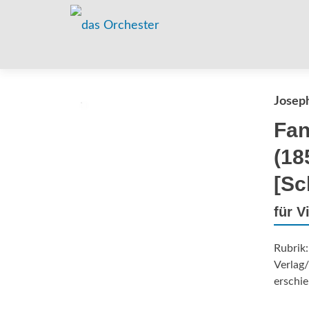
Josep
Fan
(18
[Sc
für V
Rubrik
Verlag/
erschie