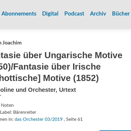
Zum
Inhalt
Abonnements
Digital
Podcast
Archiv
Bücher
springen
h Joachim
tasie über Ungarische Motive
50)/Fantasie über Irische
hottische] Motive (1852)
ioline und Orchester, Urtext
: Noten
Label: Bärenreiter
nen in:
das Orchester 03/2019
, Seite 61