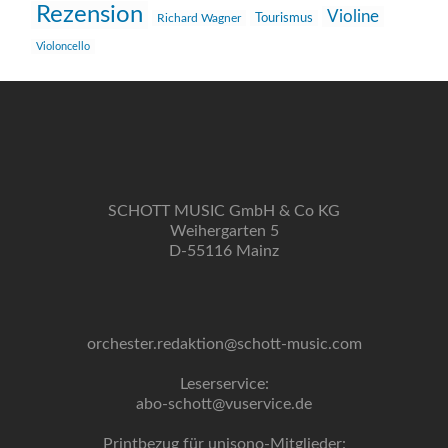
Rezension
Violine
Richard Wagner
Tourismus
Violoncello
SCHOTT MUSIC GmbH & Co KG
Weihergarten 5
D-55116 Mainz
orchester.redaktion@schott-music.com
Leserservice:
abo-schott@vuservice.de
Printbezug für unisono-Mitglieder: