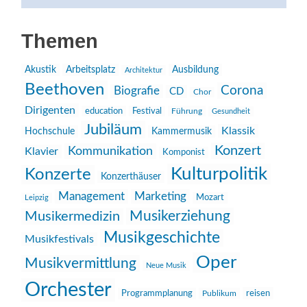
Themen
Akustik
Arbeitsplatz
Ausbildung
Architektur
Beethoven
Corona
Biografie
CD
Chor
Dirigenten
education
Festival
Führung
Gesundheit
Jubiläum
Klassik
Hochschule
Kammermusik
Konzert
Kommunikation
Klavier
Komponist
Kulturpolitik
Konzerte
Konzerthäuser
Management
Marketing
Mozart
Leipzig
Musikerziehung
Musikermedizin
Musikgeschichte
Musikfestivals
Oper
Musikvermittlung
Neue Musik
Orchester
reisen
Programmplanung
Publikum