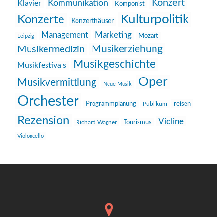
Konzert
Kommunikation
Klavier
Komponist
Kulturpolitik
Konzerte
Konzerthäuser
Management
Marketing
Mozart
Leipzig
Musikerziehung
Musikermedizin
Musikgeschichte
Musikfestivals
Oper
Musikvermittlung
Neue Musik
Orchester
reisen
Programmplanung
Publikum
Rezension
Violine
Richard Wagner
Tourismus
Violoncello