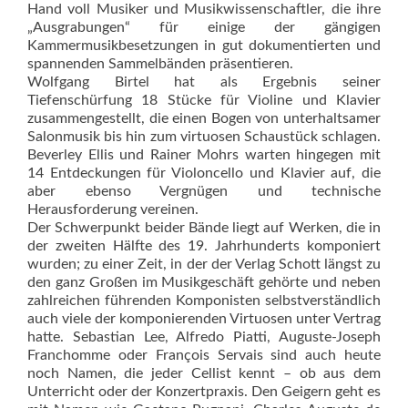
Hand voll Musiker und Musikwissenschaftler, die ihre
„Ausgrabungen“ für einige der gängigen
Kammermusikbesetzungen in gut dokumentierten und
spannenden Sammelbänden präsentieren.
Wolfgang Birtel hat als Ergebnis seiner
Tiefenschürfung 18 Stücke für Violine und Klavier
zusammengestellt, die einen Bogen von unterhaltsamer
Salonmusik bis hin zum virtuosen Schaustück schlagen.
Beverley Ellis und Rainer Mohrs warten hingegen mit
14 Entdeckungen für Violoncello und Klavier auf, die
aber ebenso Vergnügen und technische
Herausforderung vereinen.
Der Schwerpunkt beider Bände liegt auf Werken, die in
der zweiten Hälfte des 19. Jahrhunderts komponiert
wurden; zu einer Zeit, in der der Verlag Schott längst zu
den ganz Großen im Musikgeschäft gehörte und neben
zahlreichen führenden Komponisten selbstverständlich
auch viele der komponierenden Virtuosen unter Vertrag
hatte. Sebastian Lee, Alfredo Piatti, Auguste-Joseph
Franchomme oder François Servais sind auch heute
noch Namen, die jeder Cellist kennt – ob aus dem
Unterricht oder der Konzertpraxis. Den Geigern geht es