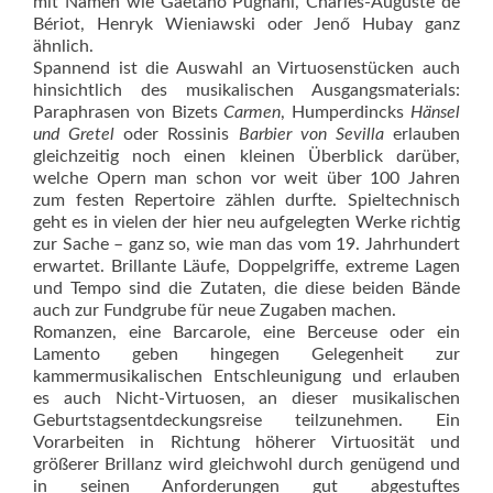
mit Namen wie Gaetano Pugnani, Charles-Auguste de
Bériot, Henryk Wieniawski oder Jenő Hubay ganz
ähnlich.
Spannend ist die Auswahl an Virtuosenstücken auch
hinsichtlich des musikalischen Ausgangsmaterials:
Paraphrasen von Bizets
Carmen
, Humperdincks
Hänsel
und Gretel
oder Rossinis
Barbier von Sevilla
erlauben
gleichzeitig noch einen kleinen Überblick darüber,
welche Opern man schon vor weit über 100 Jahren
zum festen Repertoire zählen durfte. Spieltechnisch
geht es in vielen der hier neu aufgelegten Werke richtig
zur Sache – ganz so, wie man das vom 19. Jahrhundert
erwartet. Brillante Läufe, Doppelgriffe, extreme Lagen
und Tempo sind die Zutaten, die diese beiden Bände
auch zur Fundgrube für neue Zugaben machen.
Romanzen, eine Barcarole, eine Berceuse oder ein
Lamento geben hingegen Gelegenheit zur
kammermusikalischen Entschleunigung und erlauben
es auch Nicht-Virtuosen, an dieser musikalischen
Geburtstagsentdeckungsreise teilzunehmen. Ein
Vorarbeiten in Richtung höherer Virtuosität und
größerer Brillanz wird gleichwohl durch genügend und
in seinen Anforderungen gut abgestuftes