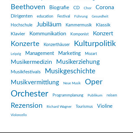
Beethoven
Corona
Biografie
CD
Chor
Dirigenten
education
Festival
Führung
Gesundheit
Jubiläum
Klassik
Hochschule
Kammermusik
Konzert
Kommunikation
Klavier
Komponist
Kulturpolitik
Konzerte
Konzerthäuser
Management
Marketing
Mozart
Leipzig
Musikerziehung
Musikermedizin
Musikgeschichte
Musikfestivals
Oper
Musikvermittlung
Neue Musik
Orchester
reisen
Programmplanung
Publikum
Rezension
Violine
Richard Wagner
Tourismus
Violoncello