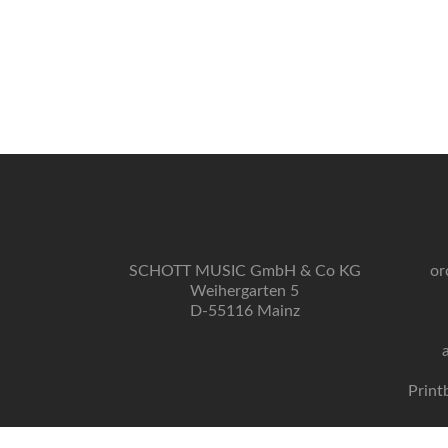
SCHOTT MUSIC GmbH & Co KG
or
Weihergarten 5
D-55116 Mainz
Print