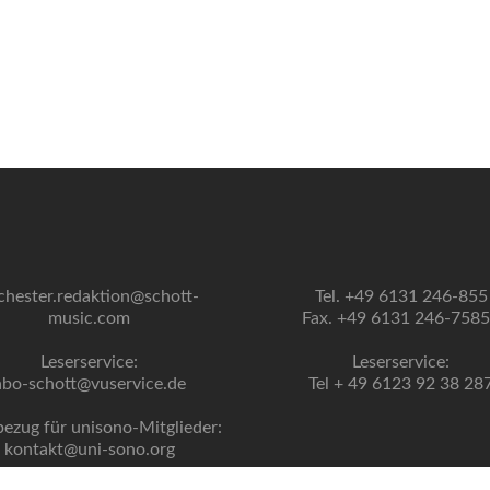
chester.redaktion@schott-
Tel. +49 6131 246-855
music.com
Fax. +49 6131 246-758
Leserservice:
Leserservice:
abo-schott@vuservice.de
Tel + 49 6123 92 38 28
bezug für unisono-Mitglieder:
kontakt@uni-sono.org