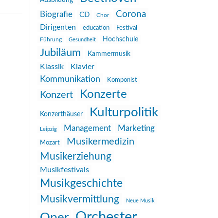
Ausbildung
Corona
Biografie
CD
Chor
Dirigenten
education
Festival
Hochschule
Führung
Gesundheit
Jubiläum
Kammermusik
Klassik
Klavier
Kommunikation
Komponist
Konzerte
Konzert
Kulturpolitik
Konzerthäuser
Management
Marketing
Leipzig
Musikermedizin
Mozart
Musikerziehung
Musikfestivals
Musikgeschichte
Musikvermittlung
Neue Musik
Orchester
Oper