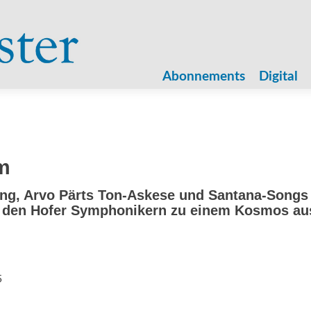
Zum
Inhalt
Abonnements
Digital
springen
m
ung, Arvo Pärts Ton-Askese und Santana-Songs 
i den Hofer Symphonikern zu einem Kosmos au
5