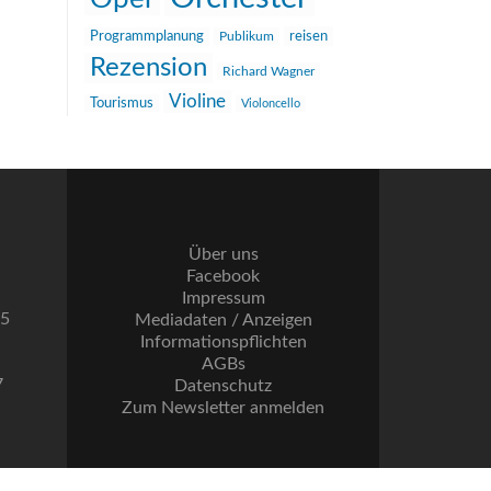
reisen
Programmplanung
Publikum
Rezension
Richard Wagner
Violine
Tourismus
Violoncello
Über uns
Facebook
Impressum
55
Mediadaten / Anzeigen
Informationspflichten
AGBs
7
Datenschutz
Zum Newsletter anmelden