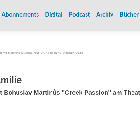
Zum
Inhalt
Abonnements
Digital
Podcast
Archiv
Bücher
springen
t) mit Katerina (Susann Vent-Wunderlich)/© Stephan Glagla
amilie
it Bohuslav Martinůs "Greek Passion" am Thea