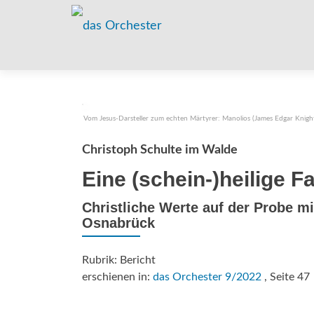
Vom Jesus-Darsteller zum echten Märtyrer: Manolios (James Edgar Knigh
Christoph Schulte im Walde
Eine (schein-)heilige F
Christliche Werte auf der Probe m
Osnabrück
Rubrik: Bericht
erschienen in:
das Orchester 9/2022
, Seite 47