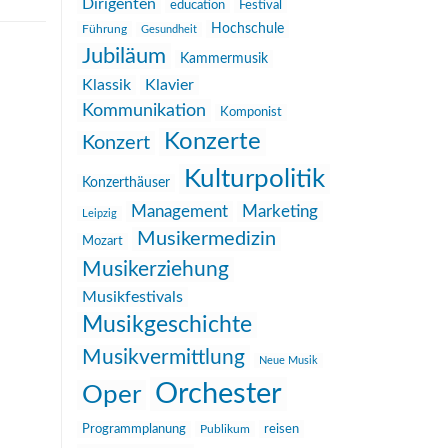
Dirigenten
education
Festival
Hochschule
Führung
Gesundheit
Jubiläum
Kammermusik
Klassik
Klavier
Kommunikation
Komponist
Konzerte
Konzert
Kulturpolitik
Konzerthäuser
Management
Marketing
Leipzig
Musikermedizin
Mozart
Musikerziehung
Musikfestivals
Musikgeschichte
Musikvermittlung
Neue Musik
Orchester
Oper
reisen
Programmplanung
Publikum