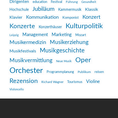
Dirigenten
education
Festival
Führung
Gesundheit
Jubiläum
Klassik
Hochschule
Kammermusik
Konzert
Kommunikation
Klavier
Komponist
Kulturpolitik
Konzerte
Konzerthäuser
Management
Marketing
Mozart
Leipzig
Musikerziehung
Musikermedizin
Musikgeschichte
Musikfestivals
Oper
Musikvermittlung
Neue Musik
Orchester
reisen
Programmplanung
Publikum
Rezension
Violine
Richard Wagner
Tourismus
Violoncello