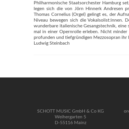
Philharmonische Staatsorchester Hamburg setz
legen sich die von Jörn Hinnerk Andresen pr
Thomas Cornelius (Orgel) gelingt es, der Auf
Niveau bewegen sich die Vokalsolist:innen. D
wunderbare italienische Gesangstechnik, eine
mal in einer Opernrolle erleben. Nicht minder 
profunden und tiefgründigen Mezzosopran ihr 
Ludwig Steinbach
SCHOTT MUSIC GmbH & Co KG
or
Weihergarten 5
D-55116 Mainz