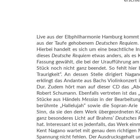
erschie
Live aus der Elbphilharmonie Hamburg kommt 
aus der Taufe gehobenem
Deutschen Requiem
.
Hierbei handelt es sich um eine beachtliche In
dieses
Deutsche Requiem
etwas anders, als es 
Fassung gewählt, die bei der Uraufführung am
Stück noch nicht ganz beendet. So fehlt hier b
Traurigkeit“. An dessen Stelle dirigiert Nag
erklingt das Andante aus Bachs Violinkonzert 
Dur. Zudem hört man auf dieser CD das „Ab
Robert Schumann. Ebenfalls vertreten ist das
Stücke aus Händels
Messias
in der Bearbeitun
berühmte „Hallelujah“ sowie die Sopran-Arie 
Sinn, da sie den dem Werk übergeordneten Ka
ganz besonderes Licht auf Brahms’
Deutsches 
hat. Interessant ist es jedenfalls, das Werk ein
Kent Nagano wartet mit genau dem richtigen M
Spannung nicht fehlen. Der Ausdrucksgehalt un