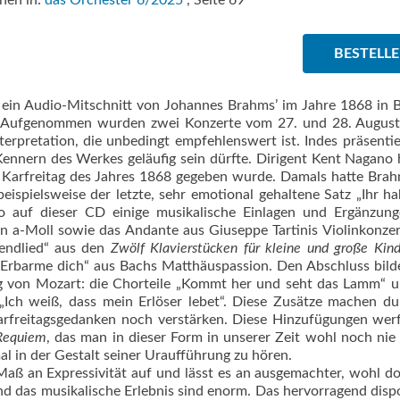
nen in:
das Orchester 6/2025
, Seite 69
BESTELL
ein Audio-Mitschnitt von Johannes Brahms’ im Jahre 1868 in
 Aufgenommen wurden zwei Konzerte vom 27. und 28. August
terpretation, die unbedingt empfehlenswert ist. Indes präsentie
Kennern des Werkes geläufig sein dürfte. Dirigent Kent Nagano 
 Karfreitag des Jahres 1868 gegeben wurde. Damals hatte Bra
eispielsweise der letzte, sehr emotional gehaltene Satz „Ihr h
ano auf dieser CD einige musikalische Einlagen und Ergänzun
in a-Moll sowie das Andante aus Giuseppe Tartinis Violinkonzer
endlied“ aus den
Zwölf Klavierstücken für kleine und große Kind
 „Erbarme dich“ aus Bachs Matthäuspassion. Den Abschluss bild
g von Mozart: die Chorteile „Kommt her und seht das Lamm“ 
„Ich weiß, dass mein Erlöser lebet“. Diese Zusätze machen d
rfreitagsgedanken noch verstärken. Diese Hinzufügungen wer
Requiem
, das man in dieser Form in unserer Zeit wohl noch nie
mal in der Gestalt seiner Uraufführung zu hören.
aß an Expressivität auf und lässt es an ausgemachter, wohl do
d das musikalische Erlebnis sind enorm. Das hervorragend disp