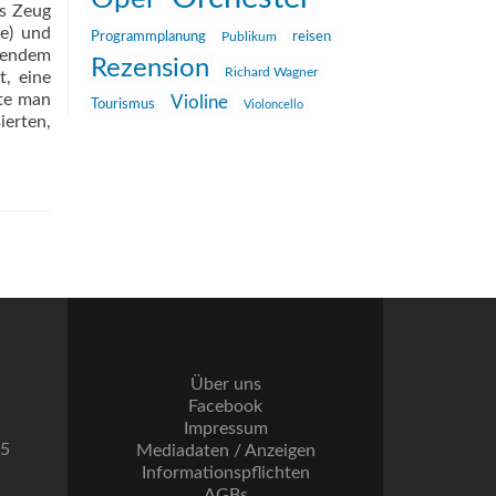
ns Zeug
ne) und
reisen
Programmplanung
Publikum
nzendem
Rezension
Richard Wagner
t, eine
hte man
Violine
Tourismus
Violoncello
ierten,
Über uns
Facebook
Impressum
55
Mediadaten / Anzeigen
Informationspflichten
AGBs