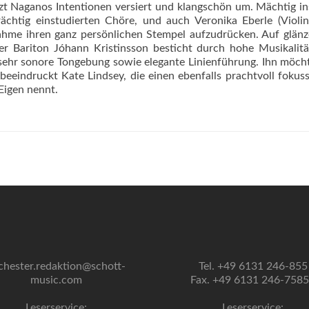
t Naganos Intentionen versiert und klangschön um. Mächtig i
ächtig einstudierten Chöre, und auch Veronika Eberle (Violi
nahme ihren ganz persönlichen Stempel aufzudrücken. Auf glä
er Bariton Jóhann Kristinsson besticht durch hohe Musikalitä
 sehr sonore Tongebung sowie elegante Linienführung. Ihn möc
beeindruckt Kate Lindsey, die einen ebenfalls prachtvoll fokuss
Eigen nennt.
chester.redaktion@schott-
Tel. +49 6131 246-855
music.com
Fax. +49 6131 246-758
Leserservice:
Leserservice: