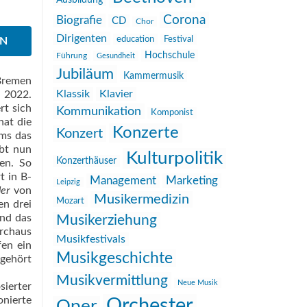
Ausbildung
Corona
Biografie
CD
Chor
Dirigenten
education
Festival
EN
Hochschule
Führung
Gesundheit
Jubiläum
Kammermusik
 Bremen
Klassik
Klavier
 2022.
rt sich
Kommunikation
Komponist
hat die
Konzerte
Konzert
hms das
abt nun
Kulturpolitik
Konzerthäuser
gen. So
t in B-
Management
Marketing
Leipzig
er
von
Musikermedizin
Mozart
en drei
und das
Musikerziehung
urchaus
Musikfestivals
fen ein
Musikgeschichte
 gehört
Musikvermittlung
Neue Musik
sierter
onierte
Orchester
Oper