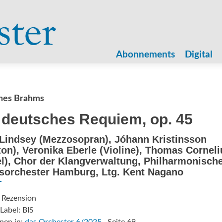
Zum
Inhalt
Abonnements
Digital
springen
nes Brahms
 deutsches Requiem, op. 45
Lindsey (Mezzosopran), Jóhann Kristinsson
ton), Veronika Eberle (Violine), Thomas Corneli
l), Chor der Klangverwaltung, Philharmonisch
sorchester Hamburg, Ltg. Kent Nagano
 Rezension
Label: BIS