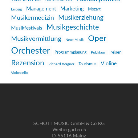
Konzerthäuser
Management
Marketing
Mozart
Leipzig
Musikerziehung
Musikermedizin
Musikgeschichte
Musikfestivals
Oper
Musikvermittlung
Neue Musik
Orchester
reisen
Programmplanung
Publikum
Rezension
Violine
Richard Wagner
Tourismus
Violoncello
SCHOTT MUSIC GmbH & Co KG
Weihergarten 5
D-55116 Mainz