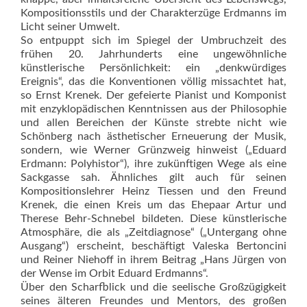
Kompositionsstils und der Charakterzüge Erdmanns im
Licht seiner Umwelt.
So entpuppt sich im Spiegel der Umbruchzeit des
frühen 20. Jahrhunderts eine ungewöhnliche
künstlerische Persönlichkeit: ein „denkwürdiges
Ereignis“, das die Konventionen völlig missachtet hat,
so Ernst Krenek. Der gefeierte Pianist und Komponist
mit enzyklopädischen Kenntnissen aus der Philosophie
und allen Bereichen der Künste strebte nicht wie
Schönberg nach ästhetischer Erneuerung der Musik,
sondern, wie Werner Grünzweig hinweist („Eduard
Erdmann: Polyhistor“), ihre zukünftigen We­ge als eine
Sackgasse sah. Ähnliches gilt auch für seinen
Kompositionslehrer Heinz Tiessen und den Freund
Krenek, die einen Kreis um das Ehe­paar Artur und
Therese Behr-Schnebel bildeten. Diese künstlerische
Atmosphäre, die als „Zeitdiagnose“ („Untergang ohne
Ausgang“) erscheint, beschäftigt Valeska Bertoncini
und Reiner Niehoff in ihrem Beitrag „Hans Jürgen von
der Wense im Orbit Eduard Erdmanns“.
Über den Scharfblick und die seelische Großzügigkeit
seines älteren Freundes und Mentors, des großen