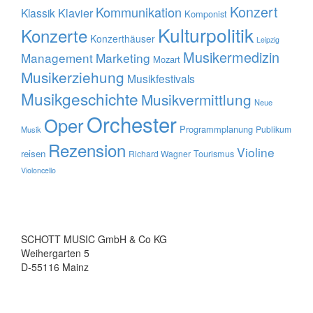
Konzert
Kommunikation
Klavier
Klassik
Komponist
Kulturpolitik
Konzerte
Konzerthäuser
Leipzig
Musikermedizin
Management
Marketing
Mozart
Musikerziehung
Musikfestivals
Musikgeschichte
Musikvermittlung
Neue
Orchester
Oper
Programmplanung
Publikum
Musik
Rezension
Violine
reisen
Tourismus
Richard Wagner
Violoncello
SCHOTT MUSIC GmbH & Co KG
Weihergarten 5
D-55116 Mainz