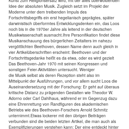
Kunst zum Religionsersatz wird, mit der alles überwölbenden
Idee der absoluten Musik. Zugleich setzt im Projekt der
Moderne unter dem treibenden Impuls des
Fortschrittsbegriffs ein erst hegelianisch geprägtes, später
darwinistisch überformtes Entwicklungsdenken ein, das Loos
noch bis in die 1970er Jahre als leitend in der deutschen
Musikwissenschaft ausmacht.Ihre Personifikation findet diese
Musikanschauung des bürgerlichen Zeitalters im nahezu
vergöttlichten Beethoven, dessen Name denn auch gleich in
vier Artikelüberschriften erscheint: Beethoven und der
Fortschrittsgedanke heißt es da etwa, oder es wird gezielt
Das Beethoven-Jahr 1970 mit seinen Kongressen und
sonstigen Feier-Aktivitäten untersucht. Weniger
die Musik selbst als deren Rezeption steht also im
Mittelpunkt der Ausführungen, und vor allem sucht Loos die
Auseinandersetzung mit der Forschung: Er geht auf überaus
kritische Distanz zu prägenden Gestalten wie Theodor W.
Adorno oder Carl Dahlhaus, während er im Gegenzug dazu
eine Ehrenrettung von Randfiguren des akademischen
Betriebs wie des Beethoven-Forschers Arnold Schmitz
unternimmt.Etwas lockerer mit den übrigen Beiträgen
verbunden sind die beiden letzten Artikel, die man auch als
Exemplifizierungen verstehen kann: Der eine entdeckt hinter