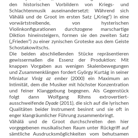
den historischen Vorbildern von Kriegs- und
Schlachtenmusik auseinandersetzt: Während sich
Vähälä und de Groot im ersten Satz („Krieg“) in eine
vorwärtstreibende, von hysterischen
Violinkonfigurationen durchzogene marschartige
Diktion hineinsteigern, formen sie den zweiten Satz
(„Frieden“) zu einer zynischen Groteske aus dem Geiste
Schostakowitschs.
Die beiden abschließenden Stücke repräsentieren
gewissermaßen die Essenz der Produktion: Mit
knappen Vorgaben aus wenigen Skalenbewegungen
und Zusammenklängen fordert György Kurtág in seiner
Miniatur
Virág az ember
(2000) ein Maximum an
Intimität, dem die Musiker mit höchster Konzentration
und feiner Klanggebung begegnen. Als Gegenstück
folgt dann Wolfgang Rihms extrovertiert-
ausschweifende
Dyade
(2011), die sich auf die lyrischen
Qualitäten beider Instrument besinnt und sie oft in
enger klangräumlicher Führung zusammenbringt.
Vähälä und de Groot durchschreiten den hier
vorgegebenen musikalischen Raum unter Rückgriff auf
sämtliche Ausdrucksmöglichkeiten vom behutsamen