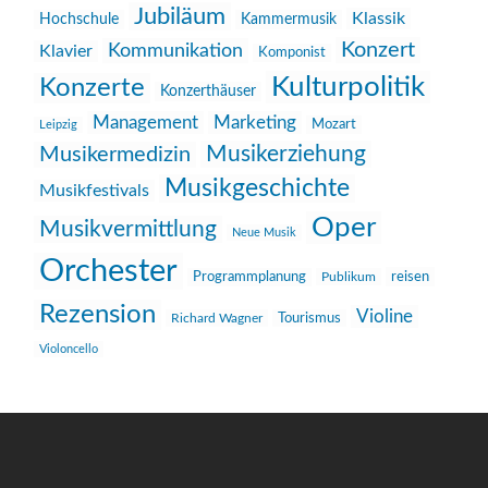
Jubiläum
Klassik
Hochschule
Kammermusik
Konzert
Kommunikation
Klavier
Komponist
Kulturpolitik
Konzerte
Konzerthäuser
Management
Marketing
Mozart
Leipzig
Musikerziehung
Musikermedizin
Musikgeschichte
Musikfestivals
Oper
Musikvermittlung
Neue Musik
Orchester
reisen
Programmplanung
Publikum
Rezension
Violine
Richard Wagner
Tourismus
Violoncello