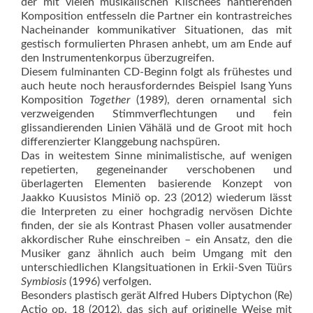
der mit vielen musikalischen Klischees hantierenden
Komposition entfesseln die Partner ein kontrastreiches
Nacheinander kommunikativer Situationen, das mit
gestisch formulierten Phrasen anhebt, um am Ende auf
den Instrumentenkorpus überzugreifen.
Diesem fulminanten CD-Beginn folgt als frühestes und
auch heute noch herausforderndes Beispiel Isang Yuns
Komposition
Together
(1989), deren ornamental sich
verzweigenden Stimmverflechtungen und fein
glissandierenden Linien Vähälä und de Groot mit hoch
differenzierter Klanggebung nachspüren.
Das in weitestem Sinne minimalistische, auf wenigen
repetierten, gegeneinander verschobenen und
überlagerten Elementen basierende Konzept von
Jaakko Kuusistos Miniö op. 23 (2012) wiederum lässt
die Interpreten zu einer hochgradig nervösen Dichte
finden, der sie als Kontrast Phasen voller ausatmender
akkordischer Ruhe einschreiben – ein Ansatz, den die
Musiker ganz ähnlich auch beim Umgang mit den
unterschiedlichen Klangsituationen in Erkii-Sven Tüürs
Symbiosis
(1996) verfolgen.
Besonders plastisch gerät Alfred Hubers Diptychon (Re)
Actio op. 18 (2012), das sich auf originelle Weise mit