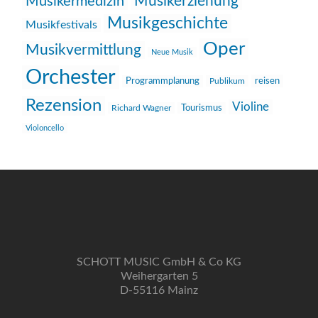
Musikerziehung
Musikermedizin
Musikgeschichte
Musikfestivals
Oper
Musikvermittlung
Neue Musik
Orchester
reisen
Programmplanung
Publikum
Rezension
Violine
Richard Wagner
Tourismus
Violoncello
SCHOTT MUSIC GmbH & Co KG
Weihergarten 5
D-55116 Mainz