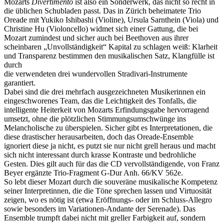
Mozarts
Divertimento
ist also ein Sonderwerk, das nicht so recht in
die üblichen Schubladen passt. Das in Zürich beheimatete Trio
Oreade mit Yukiko Ishibashi (Violine), Ursula Sarnthein (Viola) und
Christine Hu (Violoncello) widmet sich einer Gattung, die bei
Mozart zumindest und sicher auch bei Beethoven aus ihrer
scheinbaren „Unvollständigkeit“ Kapital zu schlagen weiß: Klarheit
und Transparenz bestimmen den musikalischen Satz, Klangfülle ist
durch
die verwendeten drei wundervollen Stradivari-Instrumente
garantiert.
Dabei sind die drei mehrfach ausgezeichneten Musikerinnen ein
eingeschworenes Team, das die Leichtigkeit des Tonfalls, die
intelligente Heiterkeit von Mozarts Erfindungsgabe hervorragend
umsetzt, ohne die plötzlichen Stimmungsumschwünge ins
Melancholische zu überspielen. Sicher gibt es Interpretationen, die
diese drastischer herausarbeiten, doch das Oreade-Ensemble
ignoriert diese ja nicht, es putzt sie nur nicht grell heraus und macht
sich nicht interessant durch krasse Kontraste und bedrohliche
Gesten. Dies gilt auch für das die CD vervollständigende, von Franz
Beyer ergänzte Trio-Fragment G-Dur Anh. 66/KV 562e.
So lebt dieser Mozart durch die souveräne musikalische Kompetenz
seiner Interpretinnen, die die Töne sprechen lassen und Virtuosität
zeigen, wo es nötig ist (etwa Eröffnungs- oder im Schluss-Allegro
sowie besonders im Variationen-Andante der Serenade). Das
Ensemble trumpft dabei nicht mit greller Farbigkeit auf, sondern