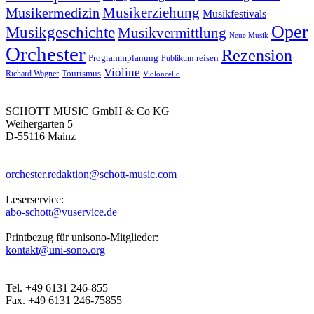
Musikerziehung
Musikermedizin
Musikfestivals
Oper
Musikgeschichte
Musikvermittlung
Neue Musik
Orchester
Rezension
reisen
Programmplanung
Publikum
Violine
Richard Wagner
Tourismus
Violoncello
SCHOTT MUSIC GmbH & Co KG
Weihergarten 5
D-55116 Mainz
orchester.redaktion@schott-music.com
Leserservice:
abo-schott@vuservice.de
Printbezug für unisono-Mitglieder:
kontakt@uni-sono.org
Tel. +49 6131 246-855
Fax. +49 6131 246-75855