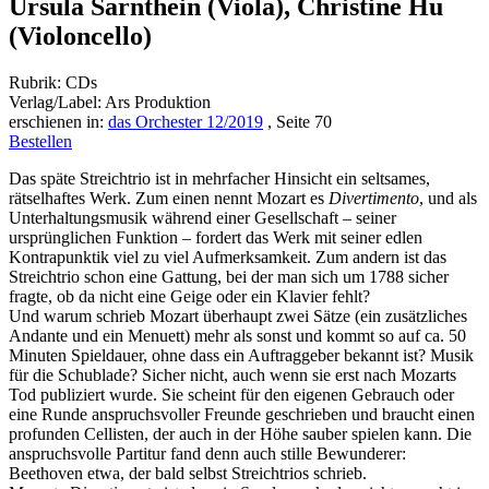
Ursula Sarnthein (Viola), Christine Hu
(Violoncello)
Rubrik: CDs
Verlag/Label: Ars Produktion
erschienen in:
das Orchester 12/2019
, Seite 70
Bestellen
Das späte Streichtrio ist in mehrfacher Hinsicht ein seltsames,
rätselhaftes Werk. Zum einen nennt Mozart es
Divertimento
, und als
Unterhaltungsmusik während einer Gesellschaft – seiner
ursprünglichen Funktion – fordert das Werk mit seiner edlen
Kontrapunktik viel zu viel Aufmerksamkeit. Zum andern ist das
Streichtrio schon eine Gattung, bei der man sich um 1788 sicher
fragte, ob da nicht eine Geige oder ein Klavier fehlt?
Und warum schrieb Mozart überhaupt zwei Sätze (ein zusätzliches
Andante und ein Menuett) mehr als sonst und kommt so auf ca. 50
Minuten Spieldauer, ohne dass ein Auftraggeber bekannt ist? Musik
für die Schublade? Sicher nicht, auch wenn sie erst nach Mozarts
Tod publiziert wurde. Sie scheint für den eigenen Gebrauch oder
eine Runde anspruchsvoller Freunde geschrieben und braucht einen
profunden Cellisten, der auch in der Höhe sauber spielen kann. Die
anspruchsvolle Partitur fand denn auch stille Bewunderer:
Beethoven etwa, der bald selbst Streichtrios schrieb.