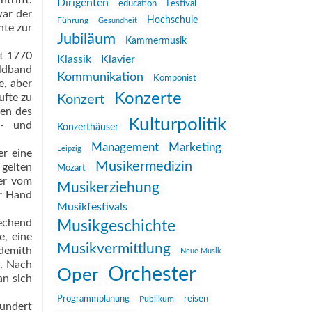
trifft.
Dirigenten
education
Festival
war der
Hochschule
Führung
Gesundheit
hte zur
Jubiläum
Kammermusik
tt 1770
Klassik
Klavier
ldband
Kommunikation
Komponist
e, aber
Konzerte
ufte zu
Konzert
gen des
Kulturpolitik
l- und
Konzerthäuser
Management
Marketing
Leipzig
er eine
Musikermedizin
 gelten
Mozart
ker vom
Musikerziehung
er Hand
Musikfestivals
techend
Musikgeschichte
e, eine
Musikvermittlung
ndemith
Neue Musik
e. Nach
Orchester
Oper
an sich
reisen
Programmplanung
Publikum
wundert