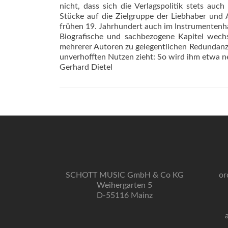
nicht, dass sich die Verlagspolitik stets au
Stücke auf die Zielgruppe der Liebhaber und A
frühen 19. Jahrhundert auch im Instrumentenha
Biografische und sachbezogene Kapitel wechs
mehrerer Autoren zu gelegentlichen Redundanze
unverhofften Nutzen zieht: So wird ihm etwa n
Gerhard Dietel
SCHOTT MUSIC GmbH & Co KG
or
Weihergarten 5
D-55116 Mainz