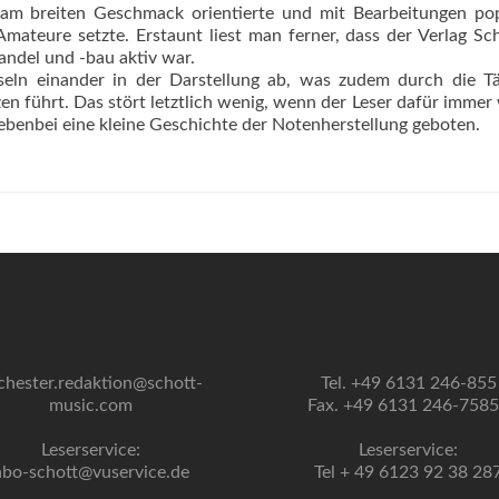
ch am breiten Geschmack orientierte und mit Bearbeitungen po
mateure setzte. Erstaunt liest man ferner, dass der Verlag Sc
ndel und -bau aktiv war.
eln einander in der Darstellung ab, was zudem durch die Tä
n führt. Das stört letztlich wenig, wenn der Leser dafür immer
ebenbei eine kleine Geschichte der Notenherstellung geboten.
chester.redaktion@schott-
Tel. +49 6131 246-855
music.com
Fax. +49 6131 246-758
Leserservice:
Leserservice:
abo-schott@vuservice.de
Tel + 49 6123 92 38 28