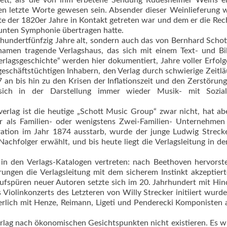
tt, als die von ihm erbetene Sendung Rüdesheimer Weins ein
ten letzte Worte gewesen sein. Absender dieser Weinlieferung 
e der 1820er Jahre in Kontakt getreten war und dem er die Rec
unten Symphonie übertragen hatte.
undertfünfzig Jahre alt, sondern auch das von Bernhard Scho
namen tragende Verlagshaus, das sich mit einem Text- und Bi
erlagsgeschichte“ werden hier dokumentiert, Jahre voller Erfolg
eschäftstüchtigen Inhabern, den Verlag durch schwierige Zeitlä
 an bis hin zu den Krisen der Inflationszeit und den Zerstörun
sich in der Darstellung immer wieder Musik- mit Sozia
erlag ist die heutige „Schott Music Group“ zwar nicht, hat ab
r als Familien- oder wenigstens Zwei-Familien- Unternehmen
eration im Jahr 1874 ausstarb, wurde der junge Ludwig Strec
achfolger erwählt, und bis heute liegt die Verlagsleitung in d
in den Verlags-Katalogen vertreten: nach Beethoven hervors
ngen die Verlagsleitung mit dem sicherem Instinkt akzeptiert
 Aufspüren neuer Autoren setzte sich im 20. Jahrhundert mit Hi
Violinkonzerts des Letzteren von Willy Strecker initiiert wurd
rlich mit Henze, Reimann, Ligeti und Penderecki Komponisten 
erlag nach ökonomischen Gesichtspunkten nicht existieren. Es 