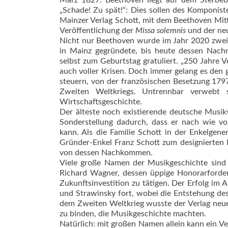
März 1827. Beethoven liegt auf dem Sterbebe
„Schade! Zu spät!“: Dies sollen des Komponis
Mainzer Verlag Schott, mit dem Beethoven Mitt
Veröffentlichung der
Missa solemnis
und der ne
Nicht nur Beethoven wurde im Jahr 2020 zweih
in Mainz gegründete, bis heute dessen Nach
selbst zum Geburtstag gratuliert. „250 Jahre V
auch voller Krisen. Doch immer gelang es den g
steuern, von der französischen Besetzung 1797
Zweiten Weltkriegs. Untrennbar verwebt 
Wirtschaftsgeschichte.
Der älteste noch existierende deutsche Musikv
Sonderstellung dadurch, dass er nach wie vo
kann. Als die Familie Schott in der Enkelgen
Gründer-Enkel Franz Schott zum designierten N
von dessen Nachkommen.
Viele große Namen der Musikgeschichte sind 
Richard Wagner, dessen üppige Honorarforderu
Zukunftsinvestition zu tätigen. Der Erfolg im
und Strawinsky fort, wobei die Entstehung des 
dem Zweiten Weltkrieg wusste der Verlag neue
zu binden, die Musikgeschichte machten.
Natürlich: mit großen Namen allein kann ein V