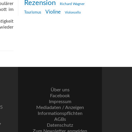
Rezension
pulärer
Richard Wagner
hott im
Violine
Tourismus
Violoncello
tigkeit
 wieder
Über uns
Facebook
Impressum
55
Mediadaten / Anzeigen
Informationspflichten
AGBs
7
Datenschutz
Zum Newsletter anmelden