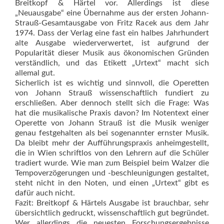
Breitkopf & Härtel vor. Allerdings ist diese
„Neuausgabe“ eine Übernahme aus der ersten Johann-
Strauß-Gesamtausgabe von Fritz Racek aus dem Jahr
1974. Dass der Verlag eine fast ein halbes Jahrhundert
alte Ausgabe wiederverwertet, ist aufgrund der
Popularität dieser Musik aus ökonomischen Gründen
verständlich, und das Etikett „Urtext“ macht sich
allemal gut.
Sicherlich ist es wichtig und sinnvoll, die Operetten
von Johann Strauß wissenschaftlich fundiert zu
erschließen. Aber dennoch stellt sich die Frage: Was
hat die musikalische Praxis davon? Im Notentext einer
Operette von Johann Strauß ist die Musik weniger
genau festgehalten als bei sogenannter ernster Musik.
Da bleibt mehr der Aufführungspraxis anheimgestellt,
die in Wien schriftlos von den Lehrern auf die Schüler
tradiert wurde. Wie man zum Beispiel beim Walzer die
Tempoverzögerungen und -beschleunigungen gestaltet,
steht nicht in den Noten, und einen „Urtext“ gibt es
dafür auch nicht.
Fazit: Breitkopf & Härtels Ausgabe ist brauchbar, sehr
übersichtlich gedruckt, wissenschaftlich gut begründet.
Wer allerdings die neuesten Forschungsergebnisse