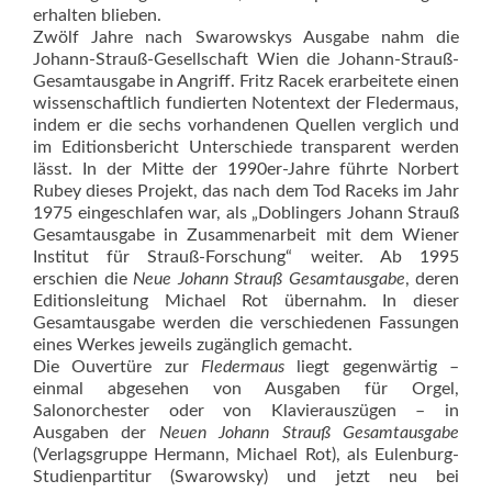
erhalten blieben.
Zwölf Jahre nach Swarowskys Ausgabe nahm die
Johann-Strauß-Gesellschaft Wien die Johann-Strauß-
Gesamtausgabe in Angriff. Fritz Racek erarbeitete einen
wissenschaftlich fundierten Notentext der Fledermaus,
indem er die sechs vorhandenen Quellen verglich und
im Editionsbericht Unterschiede transparent werden
lässt. In der Mitte der 1990er-Jahre führte Norbert
Rubey dieses Projekt, das nach dem Tod Raceks im Jahr
1975 eingeschlafen war, als „Doblingers Johann Strauß
Gesamtausgabe in Zusammenarbeit mit dem Wiener
Institut für Strauß-Forschung“ weiter. Ab 1995
erschien die
Neue Johann Strauß Gesamtausgabe
, deren
Editionsleitung Michael Rot übernahm. In dieser
Gesamtausgabe werden die verschiedenen Fassungen
eines Werkes jeweils zugänglich gemacht.
Die Ouvertüre zur
Fledermaus
liegt gegenwärtig –
einmal abgesehen von Ausgaben für Orgel,
Salonorchester oder von Klavierauszügen – in
Ausgaben der
Neuen Johann Strauß Gesamtausgabe
(Verlagsgruppe Hermann, Michael Rot), als Eulenburg-
Studienpartitur (Swarowsky) und jetzt neu bei