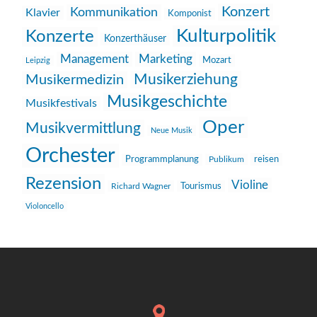
Konzert
Kommunikation
Klavier
Komponist
Kulturpolitik
Konzerte
Konzerthäuser
Management
Marketing
Mozart
Leipzig
Musikerziehung
Musikermedizin
Musikgeschichte
Musikfestivals
Oper
Musikvermittlung
Neue Musik
Orchester
reisen
Programmplanung
Publikum
Rezension
Violine
Richard Wagner
Tourismus
Violoncello