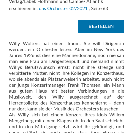
Verlag/Label: Hoffmann und Campe/ Atlantik
erschienen in:
das Orchester 02/2021
, Seite 63
BESTELLEN
Willy Wolters hat einen Traum: Sie will Dirigentin
werden, ein Orchester leiten. Aber im New York des
Jahres 1926 ist dies eine Männerdomäne, noch nie sah
man eine Frau am Dirigentenpult und niemand nimmt
Willys Berufswunsch ernst: nicht ihre strenge und
verbitterte Mutter, nicht ihre Kollegen im Konzerthaus,
wo sie abends als Platzanweiserin arbeitet, auch nicht
der junge Konzertmanager Frank Thomsen, ein Mann
aus gutem Haus mit besten Verbindungen in die
Musikwelt, den Willy ausgerechnet auf der
Herrentoilette des Konzerthauses kennenlernt – denn
nur dort kann sie der Musik des Orchesters lauschen.
Als Willy sich bei einem Konzert ihres Idols Willem
Mengelberg mit einem Klappstuhl in den Saal schleicht
und in den Mittelgang setzt, wird ihr gekündigt, und
dann erfährt sie auch noch, dass ihre Eltern sie