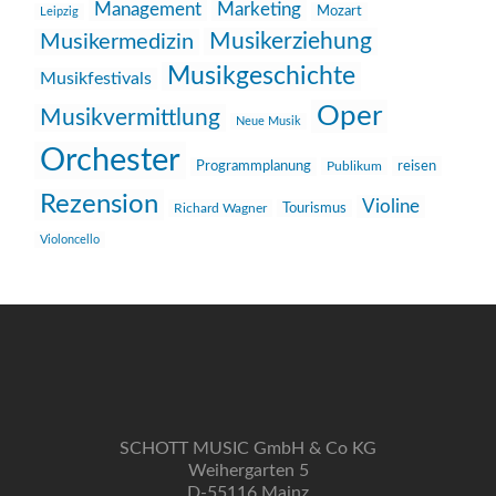
Management
Marketing
Mozart
Leipzig
Musikerziehung
Musikermedizin
Musikgeschichte
Musikfestivals
Oper
Musikvermittlung
Neue Musik
Orchester
reisen
Programmplanung
Publikum
Rezension
Violine
Richard Wagner
Tourismus
Violoncello
SCHOTT MUSIC GmbH & Co KG
Weihergarten 5
D-55116 Mainz