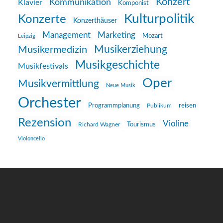
Konzert
Kommunikation
Klavier
Komponist
Kulturpolitik
Konzerte
Konzerthäuser
Management
Marketing
Mozart
Leipzig
Musikerziehung
Musikermedizin
Musikgeschichte
Musikfestivals
Oper
Musikvermittlung
Neue Musik
Orchester
reisen
Programmplanung
Publikum
Rezension
Violine
Richard Wagner
Tourismus
Violoncello