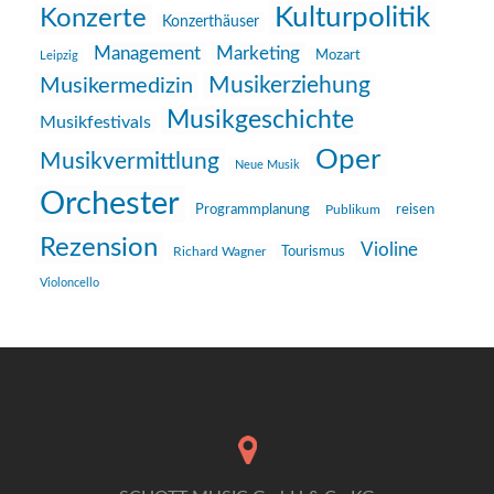
Kulturpolitik
Konzerte
Konzerthäuser
Management
Marketing
Mozart
Leipzig
Musikerziehung
Musikermedizin
Musikgeschichte
Musikfestivals
Oper
Musikvermittlung
Neue Musik
Orchester
reisen
Programmplanung
Publikum
Rezension
Violine
Richard Wagner
Tourismus
Violoncello