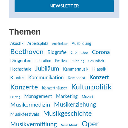
NEWSLETTER
Themen
Akustik
Arbeitsplatz
Ausbildung
Architektur
Beethoven
Corona
Biografie
CD
Chor
Dirigenten
education
Festival
Führung
Gesundheit
Jubiläum
Klassik
Hochschule
Kammermusik
Konzert
Kommunikation
Klavier
Komponist
Kulturpolitik
Konzerte
Konzerthäuser
Management
Marketing
Mozart
Leipzig
Musikerziehung
Musikermedizin
Musikgeschichte
Musikfestivals
Oper
Musikvermittlung
Neue Musik