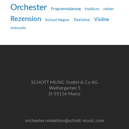
Orchester
reisen
Programmplanung
Publikum
Rezension
Violine
Richard Wagner
Tourismus
Violoncello
SCHOTT MUSIC GmbH & Co KG
Weihergarten 5
D-55116 Mainz
orchester.redaktion@schott-music.com