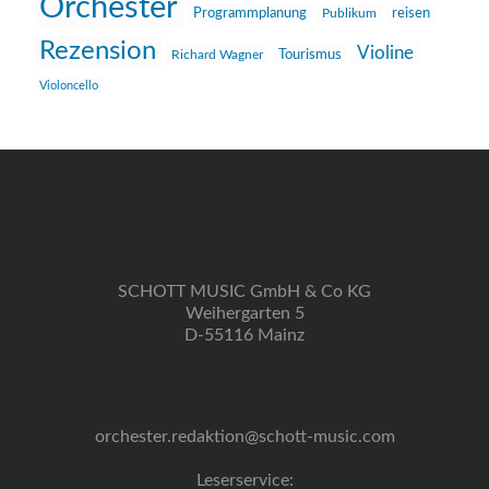
Orchester
reisen
Programmplanung
Publikum
Rezension
Violine
Richard Wagner
Tourismus
Violoncello
SCHOTT MUSIC GmbH & Co KG
Weihergarten 5
D-55116 Mainz
orchester.redaktion@schott-music.com
Leserservice: