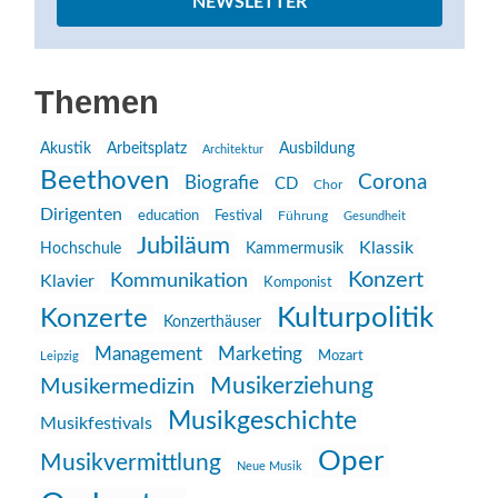
NEWSLETTER
Themen
Akustik
Arbeitsplatz
Ausbildung
Architektur
Beethoven
Corona
Biografie
CD
Chor
Dirigenten
education
Festival
Führung
Gesundheit
Jubiläum
Klassik
Hochschule
Kammermusik
Konzert
Kommunikation
Klavier
Komponist
Kulturpolitik
Konzerte
Konzerthäuser
Management
Marketing
Mozart
Leipzig
Musikerziehung
Musikermedizin
Musikgeschichte
Musikfestivals
Oper
Musikvermittlung
Neue Musik