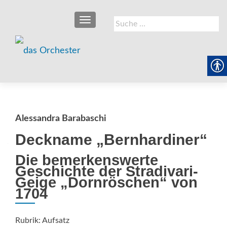
SCHALTE NAVIGATION
Suche
nach:
Alessandra Barabaschi
Deckname „Bernhardiner“
Die bemerkenswerte
Geschichte der Stradivari-
Geige „Dornröschen“ von
1704
Rubrik: Aufsatz