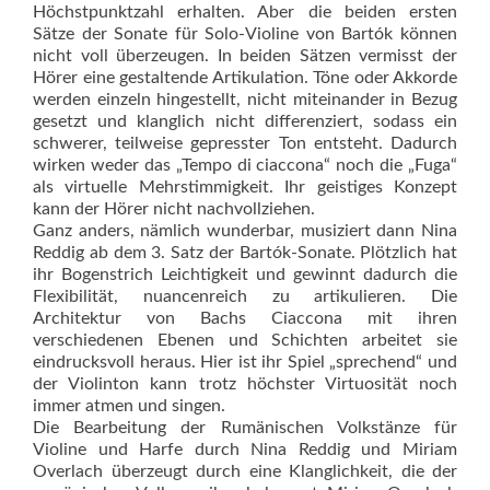
Höchstpunktzahl erhalten. Aber die beiden ersten
Sätze der Sonate für Solo-Violine von Bartók können
nicht voll überzeugen. In beiden Sätzen vermisst der
Hörer eine gestaltende Artikulation. Töne oder Akkorde
werden einzeln hingestellt, nicht miteinander in Bezug
gesetzt und klanglich nicht differenziert, sodass ein
schwerer, teilweise gepresster Ton entsteht. Dadurch
wirken weder das „Tempo di ciaccona“ noch die „Fuga“
als virtuelle Mehrstimmigkeit. Ihr geistiges Konzept
kann der Hörer nicht nachvollziehen.
Ganz anders, nämlich wunderbar, musiziert dann Nina
Reddig ab dem 3. Satz der Bartók-Sonate. Plötzlich hat
ihr Bogenstrich Leichtigkeit und gewinnt dadurch die
Flexibilität, nuancenreich zu artikulieren. Die
Architektur von Bachs Ciaccona mit ihren
verschiedenen Ebenen und Schichten arbeitet sie
eindrucksvoll heraus. Hier ist ihr Spiel „sprechend“ und
der Violinton kann trotz höchster Virtuosität noch
immer atmen und singen.
Die Bearbeitung der Rumänischen Volkstänze für
Violine und Harfe durch Nina Reddig und Miriam
Overlach überzeugt durch eine Klanglichkeit, die der