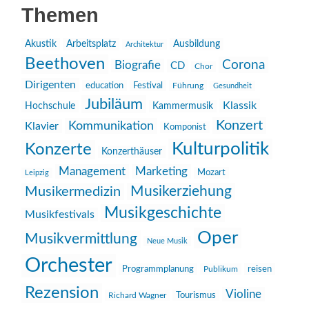
Themen
Akustik
Arbeitsplatz
Ausbildung
Architektur
Beethoven
Corona
Biografie
CD
Chor
Dirigenten
education
Festival
Führung
Gesundheit
Jubiläum
Klassik
Hochschule
Kammermusik
Konzert
Kommunikation
Klavier
Komponist
Kulturpolitik
Konzerte
Konzerthäuser
Management
Marketing
Mozart
Leipzig
Musikerziehung
Musikermedizin
Musikgeschichte
Musikfestivals
Oper
Musikvermittlung
Neue Musik
Orchester
reisen
Programmplanung
Publikum
Rezension
Violine
Richard Wagner
Tourismus