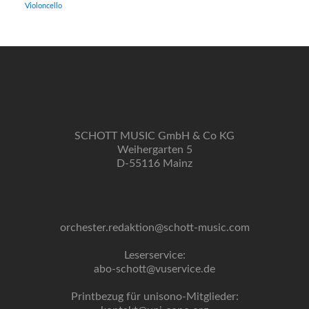
Violoncello
SCHOTT MUSIC GmbH & Co KG
Weihergarten 5
D-55116 Mainz
orchester.redaktion@schott-music.com
Leserservice:
abo-schott@vuservice.de
Printbezug für unisono-Mitglieder: