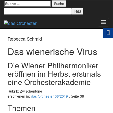
Suche
nach:
Schal
Navig
Rebecca Schmid
Das wienerische Virus
Die Wiener Philharmoniker
eröffnen im Herbst erstmals
eine Orchesterakademie
Rubrik: Zwischentöne
erschienen in:
das Orchester 06/2019
, Seite 38
Themen