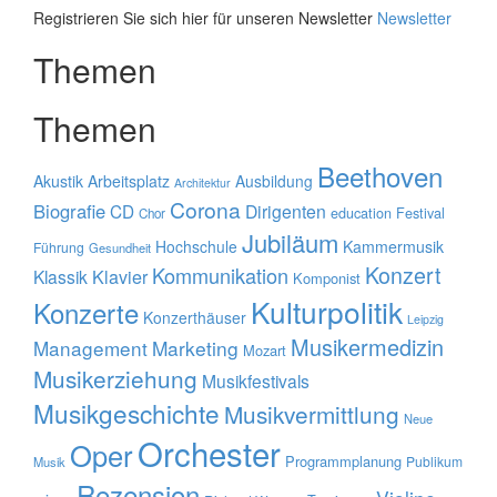
Registrieren Sie sich hier für unseren Newsletter
Newsletter
Themen
Themen
Beethoven
Akustik
Arbeitsplatz
Ausbildung
Architektur
Corona
Biografie
CD
Dirigenten
education
Festival
Chor
Jubiläum
Hochschule
Kammermusik
Führung
Gesundheit
Konzert
Kommunikation
Klavier
Klassik
Komponist
Kulturpolitik
Konzerte
Konzerthäuser
Leipzig
Musikermedizin
Management
Marketing
Mozart
Musikerziehung
Musikfestivals
Musikgeschichte
Musikvermittlung
Neue
Orchester
Oper
Programmplanung
Publikum
Musik
Rezension