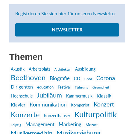
Registrieren Sie sich hier für unseren Newsletter
NEWSLETTER
Themen
Akustik
Arbeitsplatz
Ausbildung
Architektur
Beethoven
Corona
Biografie
CD
Chor
Dirigenten
education
Festival
Führung
Gesundheit
Jubiläum
Klassik
Hochschule
Kammermusik
Konzert
Kommunikation
Klavier
Komponist
Kulturpolitik
Konzerte
Konzerthäuser
Management
Marketing
Mozart
Leipzig
Musikerziehung
Musikermedizin