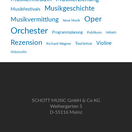
Musikgeschichte
Musikfestivals
Oper
Musikvermittlung
Neue Musik
Orchester
reisen
Programmplanung
Publikum
Rezension
Violine
Richard Wagner
Tourismus
Violoncello
SCHOTT MUSIC GmbH & Co KG
Weihergarten 5
D-55116 Mainz