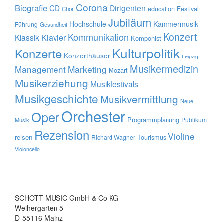
Corona
Biografie
CD
Dirigenten
education
Festival
Chor
Jubiläum
Hochschule
Kammermusik
Führung
Gesundheit
Konzert
Kommunikation
Klavier
Klassik
Komponist
Kulturpolitik
Konzerte
Konzerthäuser
Leipzig
Musikermedizin
Management
Marketing
Mozart
Musikerziehung
Musikfestivals
Musikgeschichte
Musikvermittlung
Neue
Orchester
Oper
Programmplanung
Publikum
Musik
Rezension
Violine
reisen
Tourismus
Richard Wagner
Violoncello
SCHOTT MUSIC GmbH & Co KG
Weihergarten 5
D-55116 Mainz