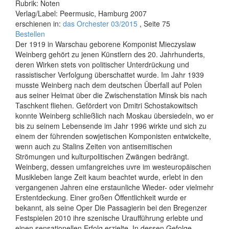
Rubrik: Noten
Verlag/Label: Peermusic, Hamburg 2007
erschienen in:
das Orchester 03/2015
, Seite 75
Bestellen
Der 1919 in Warschau geborene Komponist Mieczyslaw
Weinberg gehört zu jenen Künstlern des 20. Jahrhunderts,
deren Wirken stets von politischer Unterdrückung und
rassistischer Verfolgung überschattet wurde. Im Jahr 1939
musste Weinberg nach dem deutschen Überfall auf Polen
aus seiner Heimat über die Zwischenstation Minsk bis nach
Taschkent fliehen. Gefördert von Dmitri Schostakowitsch
konnte Weinberg schließlich nach Moskau übersiedeln, wo er
bis zu seinem Lebensende im Jahr 1996 wirkte und sich zu
einem der führenden sowjetischen Komponisten entwickelte,
wenn auch zu Stalins Zeiten von antisemitischen
Strömungen und kulturpolitischen Zwängen bedrängt.
Weinberg, dessen umfangreiches uvre im westeuropäischen
Musikleben lange Zeit kaum beachtet wurde, erlebt in den
vergangenen Jahren eine erstaunliche Wieder- oder vielmehr
Erstentdeckung. Einer großen Öffentlichkeit wurde er
bekannt, als seine Oper Die Passagierin bei den Bregenzer
Festspielen 2010 ihre szenische Uraufführung erlebte und
einen sensationellen Erfolg erzielte. In dessen Gefolge