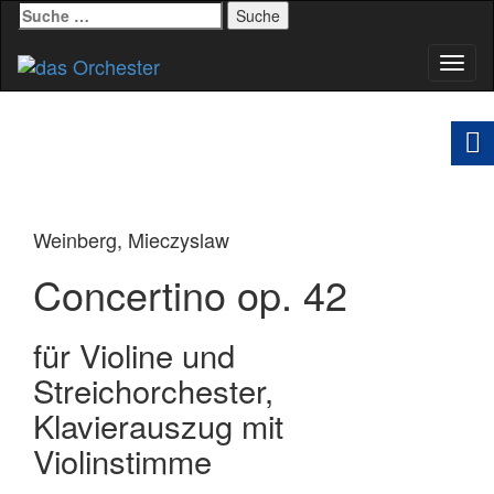
Suche
nach:
Schal
Navig
Weinberg, Mieczyslaw
Concertino op. 42
für Violine und
Streichorchester,
Klavierauszug mit
Violinstimme