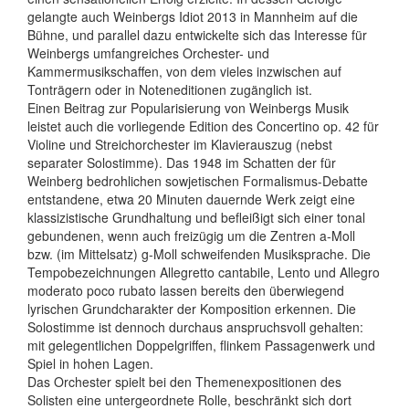
gelangte auch Weinbergs Idiot 2013 in Mannheim auf die
Bühne, und parallel dazu entwickelte sich das Interesse für
Weinbergs umfangreiches Orchester- und
Kammermusikschaffen, von dem vieles inzwischen auf
Tonträgern oder in Noteneditionen zugänglich ist.
Einen Beitrag zur Popularisierung von Weinbergs Musik
leistet auch die vorliegende Edition des Concertino op. 42 für
Violine und Streichorchester im Klavierauszug (nebst
separater Solostimme). Das 1948 im Schatten der für
Weinberg bedrohlichen sowjetischen Formalismus-Debatte
entstandene, etwa 20 Minuten dauernde Werk zeigt eine
klassizistische Grundhaltung und befleißigt sich einer tonal
gebundenen, wenn auch freizügig um die Zentren a-Moll
bzw. (im Mittelsatz) g-Moll schweifenden Musiksprache. Die
Tempobezeichnungen Allegretto cantabile, Lento und Allegro
moderato poco rubato lassen bereits den überwiegend
lyrischen Grundcharakter der Komposition erkennen. Die
Solostimme ist dennoch durchaus anspruchsvoll gehalten:
mit gelegentlichen Doppelgriffen, flinkem Passagenwerk und
Spiel in hohen Lagen.
Das Orchester spielt bei den Themenexpositionen des
Solisten eine untergeordnete Rolle, beschränkt sich dort