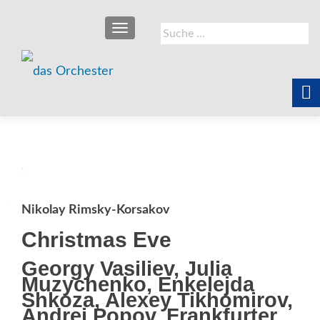
SCHALTE NAVIGATION
Suche
nach:
Nikolay Rimsky-Korsakov
Christmas Eve
Georgy Vasiliev, Julia
Muzychenko, Enkelejda
Shkoza, Alexey Tikhomirov,
Andrei Popov, Frankfurter