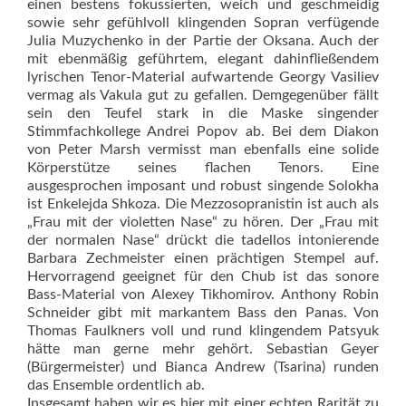
einen bestens fokussierten, weich und geschmeidig
sowie sehr gefühlvoll klingenden Sopran verfügende
Julia Muzychenko in der Partie der Oksana. Auch der
mit ebenmäßig geführtem, elegant dahinfließendem
lyrischen Tenor-Material aufwartende Georgy Vasiliev
vermag als Vakula gut zu gefallen. Demgegenüber fällt
sein den Teufel stark in die Maske singender
Stimmfachkollege Andrei Popov ab. Bei dem Diakon
von Peter Marsh vermisst man ebenfalls eine solide
Körperstütze seines flachen Tenors. Eine
ausgesprochen imposant und robust singende Solokha
ist Enkelejda Shkoza. Die Mezzosopranistin ist auch als
„Frau mit der violetten Nase“ zu hören. Der „Frau mit
der normalen Nase“ drückt die tadellos intonierende
Barbara Zechmeister einen prächtigen Stempel auf.
Hervorragend geeignet für den Chub ist das sonore
Bass-Material von Alexey Tikhomirov. Anthony Robin
Schneider gibt mit markantem Bass den Panas. Von
Thomas Faulkners voll und rund klingendem Patsyuk
hätte man gerne mehr gehört. Sebastian Geyer
(Bürgermeister) und Bianca Andrew (Tsarina) runden
das Ensemble ordentlich ab.
Insgesamt haben wir es hier mit einer echten Rarität zu