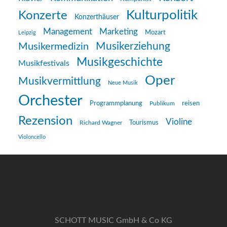
Kulturpolitik
Konzerte
Konzerthäuser
Management
Marketing
Mozart
Leipzig
Musikerziehung
Musikermedizin
Musikgeschichte
Musikfestivals
Oper
Musikvermittlung
Neue Musik
Orchester
reisen
Programmplanung
Publikum
Rezension
Violine
Richard Wagner
Tourismus
Violoncello
SCHOTT MUSIC GmbH & Co KG