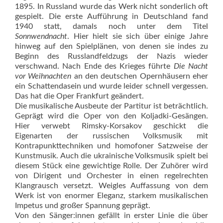
1895. In Russland wurde das Werk nicht sonderlich oft
gespielt. Die erste Aufführung in Deutschland fand
1940 statt, damals noch unter dem Titel
Sonnwendnacht
. Hier hielt sie sich über einige Jahre
hinweg auf den Spielplänen, von denen sie indes zu
Beginn des Russlandfeldzugs der Nazis wieder
verschwand. Nach Ende des Krieges führte
Die Nacht
vor Weihnachten
an den deutschen Opernhäusern eher
ein Schattendasein und wurde leider schnell vergessen.
Das hat die Oper Frankfurt geändert.
Die musikalische Ausbeute der Partitur ist beträchtlich.
Geprägt wird die Oper von den Koljadki-Gesängen.
Hier verwebt Rimsky-Korsakov geschickt die
Eigenarten der russischen Volksmusik mit
Kontrapunkttechniken und homofoner Satzweise der
Kunstmusik. Auch die ukrainische Volksmusik spielt bei
diesem Stück eine gewichtige Rolle. Der Zuhörer wird
von Dirigent und Orchester in einen regelrechten
Klangrausch versetzt. Weigles Auffassung von dem
Werk ist von enormer Eleganz, starkem musikalischen
Impetus und großer Spannung geprägt.
Von den Sänger:innen gefällt in erster Linie die über