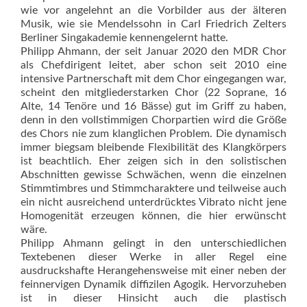
wie vor angelehnt an die Vorbilder aus der älteren
Musik, wie sie Mendelssohn in Carl Friedrich Zelters
Berliner Singakademie kennengelernt hatte.
Philipp Ahmann, der seit Januar 2020 den MDR Chor
als Chefdirigent leitet, aber schon seit 2010 eine
intensive Partnerschaft mit dem Chor eingegangen war,
scheint den mitgliederstarken Chor (22 Soprane, 16
Alte, 14 Tenöre und 16 Bässe) gut im Griff zu haben,
denn in den vollstimmigen Chorpartien wird die Größe
des Chors nie zum klanglichen Problem. Die dynamisch
immer biegsam bleibende Flexibilität des Klangkörpers
ist beachtlich. Eher zeigen sich in den solistischen
Abschnitten gewisse Schwächen, wenn die einzelnen
Stimmtimbres und Stimmcharaktere und teilweise auch
ein nicht ausreichend unterdrücktes Vibrato nicht jene
Homogenität erzeugen können, die hier erwünscht
wäre.
Philipp Ahmann gelingt in den unterschiedlichen
Textebenen dieser Werke in aller Regel eine
ausdruckshafte Herangehensweise mit einer neben der
feinnervigen Dynamik diffizilen Agogik. Hervorzuheben
ist in dieser Hinsicht auch die plastisch