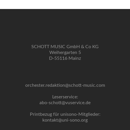
SCHOTT MUSIC GmbH & Co KG
Weihergarten 5
D-55116 Mainz
orchester.redaktion@schott-music.com
Leserservice:
abo-schott@vuservice.de
Printbezug für unisono-Mitglieder:
kontakt@uni-sono.org