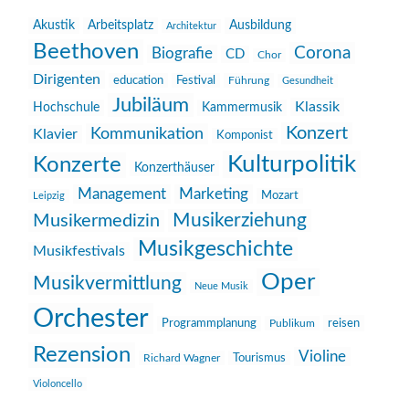
Akustik
Arbeitsplatz
Ausbildung
Architektur
Beethoven
Corona
Biografie
CD
Chor
Dirigenten
education
Festival
Führung
Gesundheit
Jubiläum
Klassik
Hochschule
Kammermusik
Konzert
Kommunikation
Klavier
Komponist
Kulturpolitik
Konzerte
Konzerthäuser
Management
Marketing
Mozart
Leipzig
Musikerziehung
Musikermedizin
Musikgeschichte
Musikfestivals
Oper
Musikvermittlung
Neue Musik
Orchester
reisen
Programmplanung
Publikum
Rezension
Violine
Richard Wagner
Tourismus
Violoncello