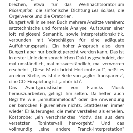
brechen, etwa für das Weihnachtsoratorium
Rédemption
, die sinfonische Dichtung
Les éolides
, die
Orgelwerke und die Oratorien.
Bungert will in seinem Buch mehrere Ansätze vereinen:
satztechnische und formale Analyse, Aufspüren einer
(oft religiösen) Semantik, sowie Interpretationskritik,
verbunden mit Vorschlägen für eine adäquate
Aufführungspraxis. Ein hoher Anspruch also, dem
Bungert aber nur bedingt gerecht werden kann. Das ist
in erster Linie dem sprachlichen Duktus geschuldet, der
mal umständlich, mal missverständlich, mal verworren
erscheint. „Diese Musik bricht Horizonte auf“, heißt es
an einer Stelle, es ist die Rede von „agiler Transparenz“,
eine CD-Einspielung ist „anhörlich“.
Das Avantgardistische von Francks Musik
herauszuarbeiten, gelingt ihm selten. Da helfen auch
Begriffe wie „Simultanmelodik“ oder die Anwendung
der barocken Figurenlehre nichts. Stattdessen immer
wieder Erläuterungen, die mehr verstellen als erhellen.
Kostprobe: „ein verschränktes Motiv, das aus dem
versetzten Tonintervall hervorgeht.“ Und das
vollmundig „eine andere Franck-Interpretation“