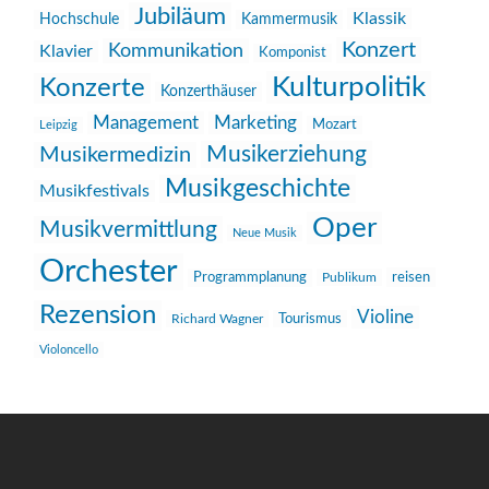
Jubiläum
Klassik
Hochschule
Kammermusik
Konzert
Kommunikation
Klavier
Komponist
Kulturpolitik
Konzerte
Konzerthäuser
Management
Marketing
Mozart
Leipzig
Musikerziehung
Musikermedizin
Musikgeschichte
Musikfestivals
Oper
Musikvermittlung
Neue Musik
Orchester
reisen
Programmplanung
Publikum
Rezension
Violine
Richard Wagner
Tourismus
Violoncello