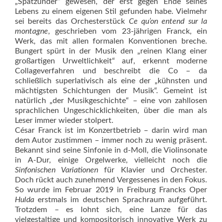
„Spätzünder“ gewesen, der erst gegen Ende seines
Lebens zu einem eigenen Stil gefunden habe. Vielmehr
sei bereits das Orchesterstück
Ce qu’on entend sur la
montagne
, geschrieben vom 23-jährigen Franck, ein
Werk, das mit allen formalen Konventionen breche.
Bungert spürt in der Musik den „reinen Klang einer
großartigen Urweltlichkeit“ auf, erkennt moderne
Collageverfahren und beschreibt die Co – da
schließlich superlativisch als eine der „kühnsten und
mächtigsten Schichtungen der Musik“. Gemeint ist
natürlich „der Musikgeschichte“ – eine von zahllosen
sprachlichen Ungeschicklichkeiten, über die man als
Leser immer wieder stolpert.
César Franck ist im Konzertbetrieb – darin wird man
dem Autor zustimmen – immer noch zu wenig präsent.
Bekannt sind seine Sinfonie in d-Moll, die Violinsonate
in A-Dur, einige Orgelwerke, vielleicht noch die
Sinfonischen Variationen
für Klavier und Orchester.
Doch rückt auch zunehmend Vergessenes in den Fokus.
So wurde im Februar 2019 in Freiburg Francks Oper
Hulda
erstmals im deutschen Sprachraum aufgeführt.
Trotzdem – es lohnt sich, eine Lanze für das
vielgestaltige und kompositorisch innovative Werk zu