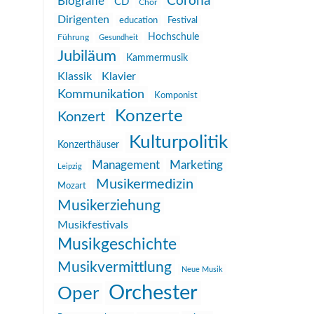
Corona
Biografie
CD
Chor
Dirigenten
education
Festival
Hochschule
Führung
Gesundheit
Jubiläum
Kammermusik
Klassik
Klavier
Kommunikation
Komponist
Konzerte
Konzert
Kulturpolitik
Konzerthäuser
Management
Marketing
Leipzig
Musikermedizin
Mozart
Musikerziehung
Musikfestivals
Musikgeschichte
Musikvermittlung
Neue Musik
Orchester
Oper