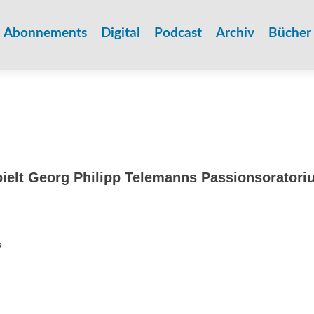
Zum
Inhalt
Abonnements
Digital
Podcast
Archiv
Bücher
springen
pielt Georg Philipp Telemanns Passionsoratori
9