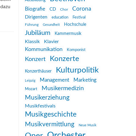
Ausbildung
 dazu
Corona
Biografie
CD
Chor
Dirigenten
education
Festival
Hochschule
Führung
Gesundheit
Jubiläum
Kammermusik
Klassik
Klavier
Kommunikation
Komponist
Konzerte
Konzert
Kulturpolitik
Konzerthäuser
Management
Marketing
Leipzig
Musikermedizin
Mozart
Musikerziehung
Musikfestivals
Musikgeschichte
Musikvermittlung
Neue Musik
Orchester
Oper