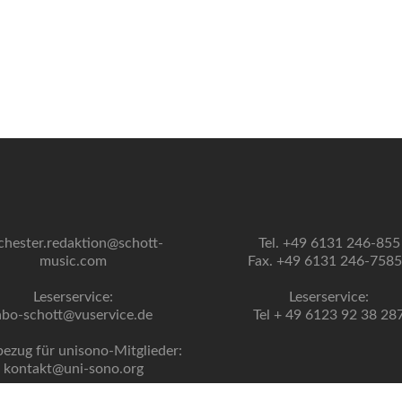
chester.redaktion@schott-
Tel. +49 6131 246-855
music.com
Fax. +49 6131 246-758
Leserservice:
Leserservice:
abo-schott@vuservice.de
Tel + 49 6123 92 38 28
bezug für unisono-Mitglieder:
kontakt@uni-sono.org