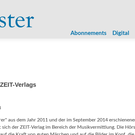
Zum
Inhalt
Abonnements
Digital
springen
 ZEIT-Verlags
8
örer" aus dem Jahr 2011 und der im September 2014 erschienene
t sich der ZEIT-Verlag im Bereich der Musikvermittlung. Die Hörs
 auf die Kraft von guten Märchen und auf die Bilder im Kopf, die