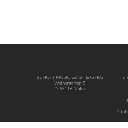
SCHOTT MUSIC GmbH & Co KG
or
Weihergarten 5
D-55116 Mainz
Print