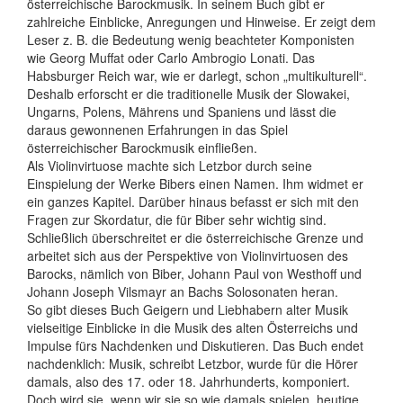
österreichi­sche Barockmusik. In seinem Buch gibt er
zahlreiche Einblicke, Anregungen und Hinweise. Er zeigt dem
Leser z. B. die Bedeutung wenig beachteter Komponisten
wie Georg Muffat oder Carlo Ambrogio Lonati. Das
Habsburger Reich war, wie er darlegt, schon „multikulturell“.
Deshalb erforscht er die traditionelle Musik der Slowakei,
Ungarns, Polens, Mährens und Spaniens und lässt die
daraus gewonnenen Erfahrungen in das Spiel
österreichischer Barockmusik einfließen.
Als Violinvirtuose machte sich Letzbor durch seine
Einspielung der Werke Bibers einen Namen. Ihm widmet er
ein ganzes Kapitel. Darüber hinaus befasst er sich mit den
Fragen zur Skordatur, die für Biber sehr wichtig sind.
Schließlich überschreitet er die österreichische Grenze und
arbeitet sich aus der Perspektive von Violinvirtuosen des
Barocks, nämlich von Biber, Johann Paul von Westhoff und
Johann Joseph Vilsmayr an Bachs Solosonaten heran.
So gibt dieses Buch Geigern und Liebhabern alter Musik
vielseitige Einblicke in die Musik des alten Österreichs und
Impulse fürs Nachdenken und Diskutieren. Das Buch endet
nachdenklich: Musik, schreibt Letzbor, wurde für die Hörer
damals, also des 17. oder 18. Jahrhunderts, komponiert.
Doch wird sie, wenn wir sie so wie damals spielen, heutige