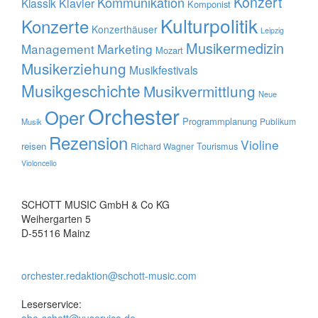
Konzert
Kommunikation
Klavier
Klassik
Komponist
Kulturpolitik
Konzerte
Konzerthäuser
Leipzig
Musikermedizin
Management
Marketing
Mozart
Musikerziehung
Musikfestivals
Musikgeschichte
Musikvermittlung
Neue
Orchester
Oper
Programmplanung
Publikum
Musik
Rezension
Violine
reisen
Tourismus
Richard Wagner
Violoncello
SCHOTT MUSIC GmbH & Co KG
Weihergarten 5
D-55116 Mainz
orchester.redaktion@schott-music.com
Leserservice: