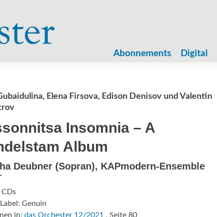
Zum
Inhalt
Abonnements
Digital
springen
Gubaidulina, Elena Firsova, Edison Denisov und Valentin
trov
sonnitsa Insomnia – A
delstam Album
ha Deubner (Sopran), KAPmodern-Ensemble
: CDs
Label: Genuin
nen in:
das Orchester 12/2021
, Seite 80