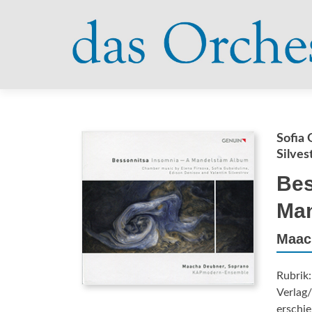
Sofia 
Silves
Bes
Man
Maac
Rubrik
Verlag/
erschie