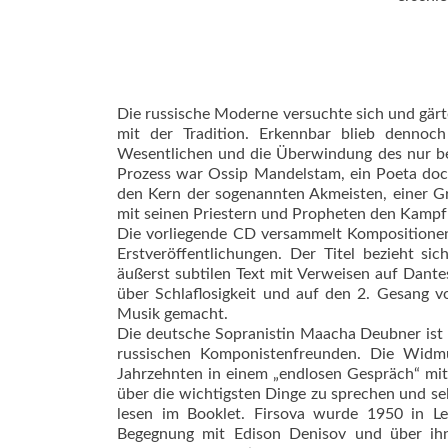
Die russische Moderne versuchte sich und gärt
mit der Tradition. Erkennbar blieb dennoc
Wesentlichen und die Überwindung des nur bes
Prozess war Ossip Mandelstam, ein Poeta do
den Kern der sogenannten Akmeisten, einer 
mit seinen Priestern und Propheten den Kampf
Die vorliegende CD versammelt Kompositionen
Erstveröffentlichungen. Der Titel bezieht s
äußerst subtilen Text mit Verweisen auf Dant
über Schlaflosigkeit und auf den 2. Gesang
Musik gemacht.
Die deutsche Sopranistin Maacha Deubner ist 
russischen Komponistenfreunden. Die Widmun
Jahrzehnten in einem „endlosen Gespräch“ mit
über die wichtigsten Dinge zu sprechen und sel
lesen im Booklet. Firsova wurde 1950 in L
Begegnung mit Edison Denisov und über ih