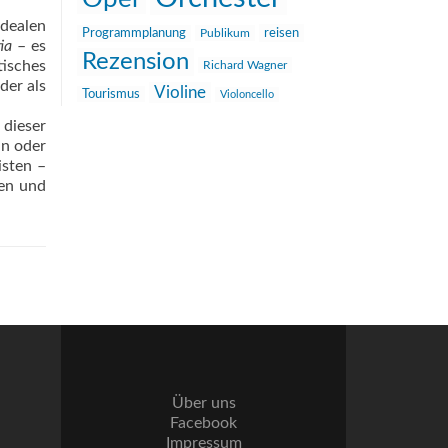
Idealen
reisen
Programmplanung
Publikum
tia
– es
Rezension
tisches
Richard Wagner
der als
Violine
Tourismus
Violoncello
 dieser
ln oder
isten –
en und
Über uns
Facebook
Impressum