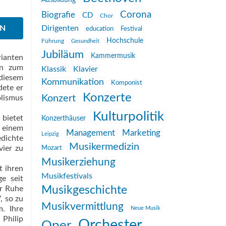
Ausbildung
Corona
Biografie
CD
Chor
EN
Dirigenten
education
Festival
Hochschule
Führung
Gesundheit
Jubiläum
Kammermusik
rianten
en zum
Klassik
Klavier
 diesem
Kommunikation
Komponist
ete er
Konzerte
Konzert
lismus
Kulturpolitik
 bietet
Konzerthäuser
 einem
Management
Marketing
Leipzig
edichte
Musikermedizin
vier zu
Mozart
Musikerziehung
t ihren
Musikfestivals
e seit
er Ruhe
Musikgeschichte
, so zu
Musikvermittlung
. Ihre
Neue Musik
Philip
Orchester
Oper