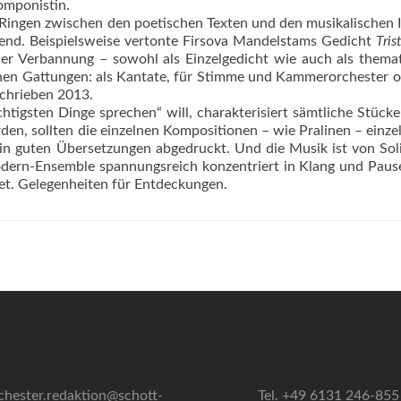
omponistin.
Ringen zwischen den poetischen Texten und den musikalischen 
nd. Beispielsweise vertonte Firsova Mandelstams Gedicht
Tris
 der Verbannung – sowohl als Einzelgedicht wie auch als thema
hen Gattungen: als Kantate, für Stimme und Kammerorchester o
schrieben 2013.
chtigsten Dinge sprechen“ will, charakterisiert sämtliche Stücke
en, sollten die einzelnen Kompositionen – wie Pralinen – einze
 in guten Übersetzungen abgedruckt. Und die Musik ist von Sol
ern-Ensemble spannungsreich konzentriert in Klang und Paus
et. Gelegenheiten für Entdeckungen.
chester.redaktion@schott-
Tel. +49 6131 246-855