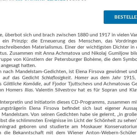
BESTELL
e, überbot sich und brach zwischen 1880 und 1917 in vielen Va
h ein Prinzip: die Erneuerung des Menschen, das Vordring
chreibenden Materialismus. Einer der wichtigsten Dichter in
ctus. Zusammen mit Anna Achmatova und Nikolaj Gumiljow bild
Gruppe von Künstlern der Petersburger Bohème, die dem Symbo
 angesagt hatten.
 nach Mandelstam-Gedichten, ist Elena Firsova gewidmet und
ich auf das Gedicht
Schlaflosigkeit
.
Homer
aus dem Jahr 1915,
es
Göttliche Komödie
, auf Fjodor Tjuttschevs und Achmatovas G
 von Homers
Ilias
. Valentin Silvestrov hat es für Sopran und Kla
Interpretin und Initiatorin dieses CD-Programms, zusammen mi
gsträgerin Elena Firsova befindet sich laut eigener Aussag
 Mandelstam. Von seinen Gedichten habe sie gelernt, „in groß
bst die schlimmsten Ereignisse im Licht der Schönheit zu sehen“
eningrad geboren und studierte am Moskauer Konservatorium
n die Bekanntschaft mit dem Wiener Anton-Webern-Schüler 