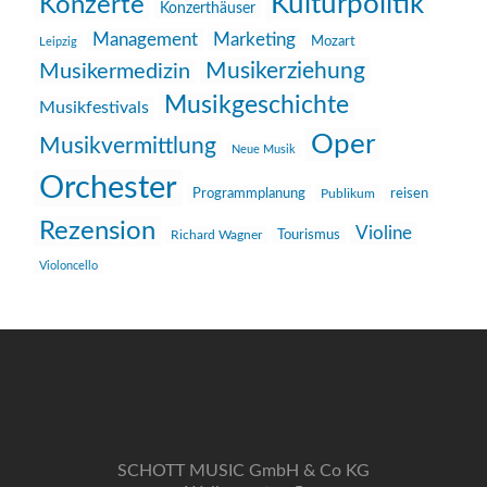
Kulturpolitik
Konzerte
Konzerthäuser
Management
Marketing
Mozart
Leipzig
Musikerziehung
Musikermedizin
Musikgeschichte
Musikfestivals
Oper
Musikvermittlung
Neue Musik
Orchester
reisen
Programmplanung
Publikum
Rezension
Violine
Richard Wagner
Tourismus
Violoncello
SCHOTT MUSIC GmbH & Co KG