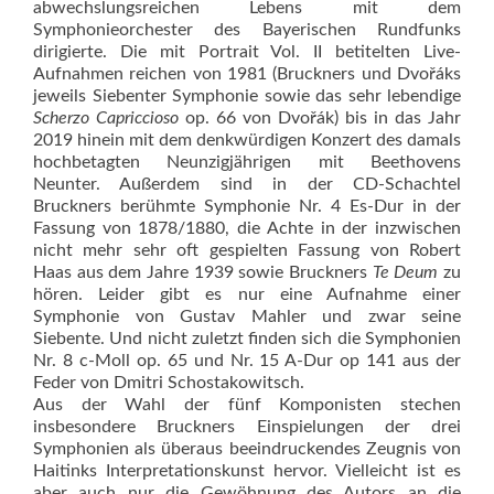
abwechslungsreichen Lebens mit dem
Symphonieorchester des Bayerischen Rundfunks
dirigierte. Die mit Portrait Vol. II betitelten Live-
Aufnahmen reichen von 1981 (Bruckners und Dvořáks
jeweils Siebenter Symphonie sowie das sehr lebendige
Scherzo Capriccioso
op. 66 von Dvořák) bis in das Jahr
2019 hinein mit dem denkwürdigen Konzert des damals
hochbetagten Neunzigjährigen mit Beethovens
Neunter. Außerdem sind in der CD-Schachtel
Bruckners berühmte Symphonie Nr. 4 Es-Dur in der
Fassung von 1878/1880, die Achte in der inzwischen
nicht mehr sehr oft gespielten Fassung von Robert
Haas aus dem Jahre 1939 sowie Bruckners
Te Deum
zu
hören. Leider gibt es nur eine Aufnahme einer
Symphonie von Gustav Mahler und zwar seine
Siebente. Und nicht zuletzt finden sich die Symphonien
Nr. 8 c-Moll op. 65 und Nr. 15 A-Dur op 141 aus der
Feder von Dmitri Schostakowitsch.
Aus der Wahl der fünf Komponisten stechen
insbesondere Bruckners Einspielungen der drei
Symphonien als überaus beeindruckendes Zeugnis von
Haitinks Interpretationskunst hervor. Vielleicht ist es
aber auch nur die Gewöhnung des Autors an die