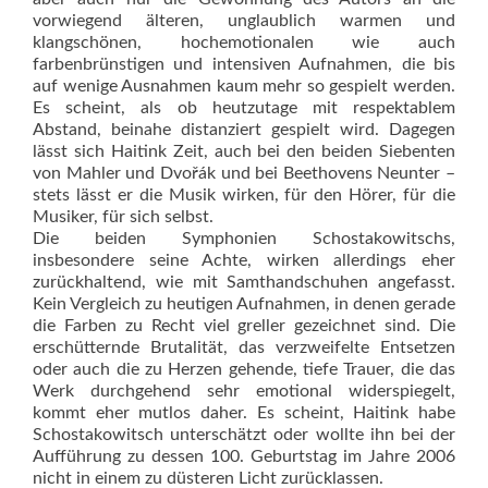
vorwiegend älteren, unglaublich warmen und
klangschönen, hochemotionalen wie auch
farbenbrünstigen und intensiven Aufnahmen, die bis
auf wenige Ausnahmen kaum mehr so gespielt werden.
Es scheint, als ob heutzutage mit respektablem
Abstand, beinahe distanziert gespielt wird. Dagegen
lässt sich Haitink Zeit, auch bei den beiden Siebenten
von Mahler und Dvořák und bei Beethovens Neunter –
stets lässt er die Musik wirken, für den Hörer, für die
Musiker, für sich selbst.
Die beiden Symphonien Schostakowitschs,
insbesondere seine Achte, wirken allerdings eher
zurückhaltend, wie mit Samthandschuhen angefasst.
Kein Vergleich zu heutigen Aufnahmen, in denen gerade
die Farben zu Recht viel greller gezeichnet sind. Die
erschütternde Brutalität, das verzweifelte Entsetzen
oder auch die zu Herzen gehende, tiefe Trauer, die das
Werk durchgehend sehr emotional widerspiegelt,
kommt eher mutlos daher. Es scheint, Haitink habe
Schostakowitsch unterschätzt oder wollte ihn bei der
Aufführung zu dessen 100. Geburtstag im Jahre 2006
nicht in einem zu düsteren Licht zurücklassen.