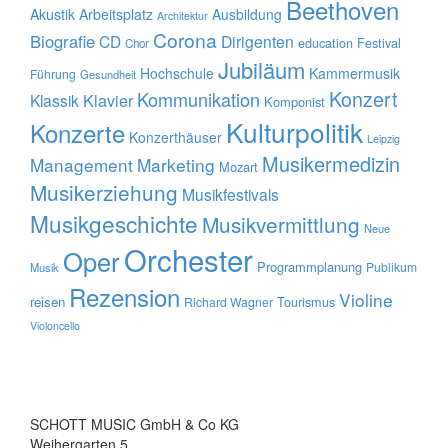
Beethoven
Akustik
Arbeitsplatz
Ausbildung
Architektur
Corona
Biografie
CD
Dirigenten
education
Festival
Chor
Jubiläum
Hochschule
Kammermusik
Führung
Gesundheit
Konzert
Kommunikation
Klavier
Klassik
Komponist
Kulturpolitik
Konzerte
Konzerthäuser
Leipzig
Musikermedizin
Management
Marketing
Mozart
Musikerziehung
Musikfestivals
Musikgeschichte
Musikvermittlung
Neue
Orchester
Oper
Programmplanung
Publikum
Musik
Rezension
Violine
reisen
Tourismus
Richard Wagner
Violoncello
SCHOTT MUSIC GmbH & Co KG
Weihergarten 5