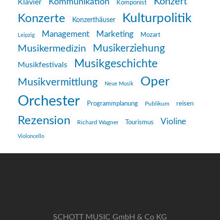
Konzert
Kommunikation
Klavier
Komponist
Kulturpolitik
Konzerte
Konzerthäuser
Management
Marketing
Mozart
Leipzig
Musikerziehung
Musikermedizin
Musikgeschichte
Musikfestivals
Oper
Musikvermittlung
Neue Musik
Orchester
reisen
Programmplanung
Publikum
Rezension
Violine
Richard Wagner
Tourismus
Violoncello
SCHOTT MUSIC GmbH & Co KG