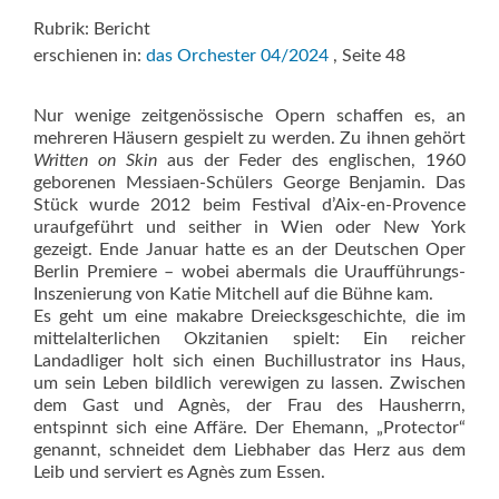
Rubrik: Bericht
erschienen in:
das Orchester 04/2024
, Seite 48
Nur wenige zeitgenössische Opern schaffen es, an
mehreren Häusern gespielt zu werden. Zu ihnen gehört
Written on Skin
aus der Feder des englischen, 1960
geborenen Messiaen-Schülers George Benjamin. Das
Stück wurde 2012 beim Festival d’Aix-en-Provence
uraufgeführt und seither in Wien oder New York
gezeigt. Ende Januar hatte es an der Deutschen Oper
Berlin Premiere – wobei abermals die Uraufführungs-
Inszenierung von Katie Mitchell auf die Bühne kam.
Es geht um eine makabre Dreiecksgeschichte, die im
mittelalterlichen Okzitanien spielt: Ein reicher
Landadliger holt sich einen Buchillustrator ins Haus,
um sein Leben bildlich verewigen zu lassen. Zwischen
dem Gast und Agnès, der Frau des Hausherrn,
entspinnt sich eine Affäre. Der Ehemann, „Protector“
genannt, schneidet dem Liebhaber das Herz aus dem
Leib und serviert es Agnès zum Essen.