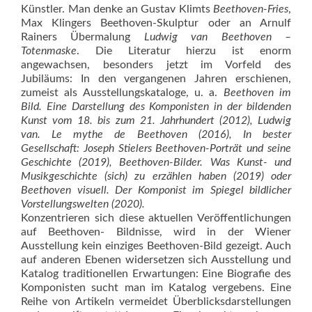
Künstler. Man denke an Gustav Klimts
Beethoven-
Fries
,
Max Klingers Beethoven-Skulptur oder an Arnulf
Rainers Übermalung
Ludwig van Beethoven
–
Totenmaske
. Die Literatur hierzu ist enorm
angewachsen, besonders jetzt im Vorfeld des
Jubiläums: In den vergangenen Jahren erschienen,
zumeist als Ausstellungskataloge, u. a.
Beethoven im
Bild. Eine Darstellung des Komponisten in der bildenden
Kunst vom 18. bis zum 21. Jahrhundert (2012), Ludwig
van. Le mythe de Beethoven (2016), In bester
Gesellschaft: Joseph Stielers Beethoven-Porträt und seine
Geschichte (2019), Beethoven-Bilder. Was Kunst- und
Musikgeschichte (sich) zu erzählen haben (2019) oder
Beethoven visuell. Der Komponist im Spiegel bildlicher
Vorstellungswelten (2020).
Konzentrieren sich diese aktuellen Veröffentlichungen
auf Beethoven- Bildnisse, wird in der Wiener
Ausstellung kein einziges Beethoven-Bild gezeigt. Auch
auf anderen Ebenen widersetzen sich Ausstellung und
Katalog traditionellen Erwartungen: Eine Biografie des
Komponisten sucht man im Katalog vergebens. Eine
Reihe von Artikeln vermeidet Überblicksdarstellungen