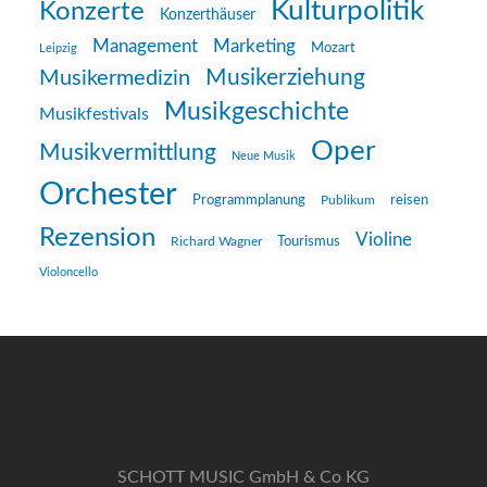
Kulturpolitik
Konzerte
Konzerthäuser
Management
Marketing
Mozart
Leipzig
Musikerziehung
Musikermedizin
Musikgeschichte
Musikfestivals
Oper
Musikvermittlung
Neue Musik
Orchester
reisen
Programmplanung
Publikum
Rezension
Violine
Richard Wagner
Tourismus
Violoncello
SCHOTT MUSIC GmbH & Co KG