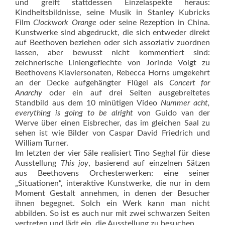
und greift stattdessen Einzelaspekte heraus:
Kindheitsbildnisse, seine Musik in Stanley Kubricks
Film
Clockwork Orange
oder seine Rezeption in China.
Kunstwerke sind abgedruckt, die sich entweder direkt
auf Beethoven beziehen oder sich assoziativ zuordnen
lassen, aber bewusst nicht kommentiert sind:
zeichnerische Liniengeflechte von Jorinde Voigt zu
Beethovens Klaviersonaten, Rebecca Horns umgekehrt
an der Decke aufgehängter Flügel als
Concert for
Anarchy
oder ein auf drei Seiten ausgebreitetes
Standbild aus dem 10 minütigen Video
Nummer acht,
everything is going to be alright
von Guido van der
Werve über einen Eisbrecher, das im gleichen Saal zu
sehen ist wie Bilder von Caspar David Friedrich und
William Turner.
Im letzten der vier Säle realisiert Tino Seghal für diese
Ausstellung
This joy
, basierend auf einzelnen Sätzen
aus Beethovens Orchesterwerken: eine seiner
„Situationen“, interaktive Kunstwerke, die nur in dem
Moment Gestalt annehmen, in denen der Besucher
ihnen begegnet. Solch ein Werk kann man nicht
abbilden. So ist es auch nur mit zwei schwarzen Seiten
vertreten und lädt ein, die Ausstellung zu besuchen.