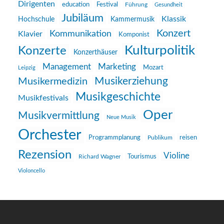
Dirigenten
education
Festival
Führung
Gesundheit
Jubiläum
Klassik
Hochschule
Kammermusik
Konzert
Kommunikation
Klavier
Komponist
Kulturpolitik
Konzerte
Konzerthäuser
Management
Marketing
Mozart
Leipzig
Musikerziehung
Musikermedizin
Musikgeschichte
Musikfestivals
Oper
Musikvermittlung
Neue Musik
Orchester
reisen
Programmplanung
Publikum
Rezension
Violine
Richard Wagner
Tourismus
Violoncello