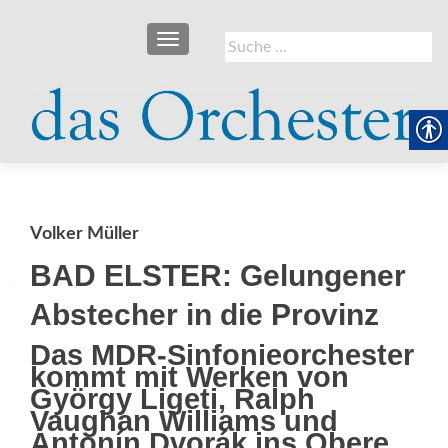
SCHALTE NAVIGATION
Suche
nach:
Volker Müller
BAD ELSTER: Gelungener
Abstecher in die Provinz
Das MDR-Sinfonieorchester
kommt mit Werken von
György Ligeti, Ralph
Vaughan Williams und
Antonín Dvorák ins Obere