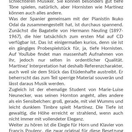
schlechteren Musiker. Sie können besonders gut tiefe
Töne spielen, natürlich, aber Hornisten wie Martínez
können auch alles andere.
Was der Spanier gemeinsam mit der Pianistin Ikuko
Odai da zusammengestellt hat, ist durchaus spannend.
Zunächst die Bagatelle von Hermann Neuling (1897-
1967), die hier tatsächlich zum ersten Mal auf CD
verfügbar ist. Das ist einigermaßen kurios, denn sie ist
ein gängiges Probespielstück für, ja, tiefe Hornisten.
Auf YouTube findet man massenhaft Aufnahmen von
ihr, je­doch nur selten in ordentlicher Qualität.
Martínez’ Interpretation hat deshalb Referenzcharakter,
auch weil sie dem Stück das Etüdenhafte austreibt. Er
beherrscht das zum Teil sperrige Material souverän und
lässt daraus Musik werden.
Zugleich ist der ehemalige Student von Marie-Luise
Neunecker, was seinen Hornton angeht, alles andere
als ein Sensibelchen: groß, gerade, mit viel Wumms und
leicht dunklem Timbre spielt Martínez. Die Tiefe ist
gewaltig, die Höhe erreicht er strahlend, wenn auch
nicht immer mit vollendeter Eleganz.
Weiter zu hören ist die Elegie für Horn und Klavier von
Francis Poulenc, die zwar original für diese Besetzung