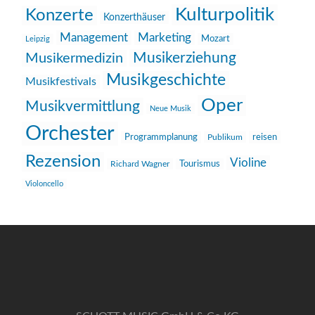
Kulturpolitik
Konzerte
Konzerthäuser
Management
Marketing
Mozart
Leipzig
Musikerziehung
Musikermedizin
Musikgeschichte
Musikfestivals
Oper
Musikvermittlung
Neue Musik
Orchester
reisen
Programmplanung
Publikum
Rezension
Violine
Richard Wagner
Tourismus
Violoncello