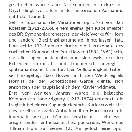
geschrieben wurde, aber fast schöner, entrückter mit
Orgel klingt (vor allem in der historischen Aufnahme
mit Peter Damm).
Sehr virtuos sind die Variationen op. 59/3 von Jan
Koetsier (1911-2006), einem ehemaligen Kapellmeister
des BR-Symphonieorchesters, der viele Werke für Horn
und andere Blechblasinstrumente hinterlassen hat.
Eine echte CD-Premiere dürfte die Hornsonate des
englischen Komponisten York Bowen (1884-1961) sein,
die alle Lagen ausleuchtet und sich zwischen den
Extremen stürmisch und träumerisch bewegt –
spätromantische Literatur. Der Vollständigkeit halber
sei hinzugefügt, dass Bowen im Ersten Weltkrieg als
Hornist bei der Schottischen Garde diente, sich
ansonsten aber hauptsächlich dem Klavier widmete.
Erst vor wenigen Jahren wurde die belgische
Komponistin Jane Vignery (1913-1974) entdeckt, die
tragisch bei einem Zugunglück starb. Kurioserweise ist
dies bereits die zweite Aufnahme ihrer Hornsonate, die
innerhalb weniger Monate erscheint – ein weit
ausgreifendes, enthusiastisches, packendes Werk, das
Tillman Höfs auf seiner CD Air jedoch eine Spur